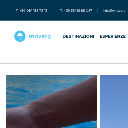
T: +39 081 183 73 134
T: +39 351 55 85 067
info@movery.i
DESTINAZIONI
ESPERIENZE