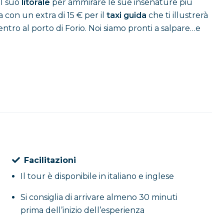
il suo
litorale
per ammirare le sue insenature più
 con un extra di 15 € per il
taxi guida
che ti illustrerà
 rientro al porto di Forio. Noi siamo pronti a salpare…e
Facilitazioni
Il tour è disponibile in italiano e inglese
Si consiglia di arrivare almeno 30 minuti
prima dell’inizio dell’esperienza