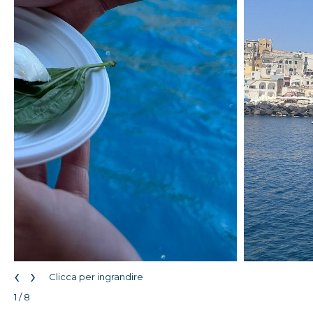
‹
›
Clicca per ingrandire
1 / 8