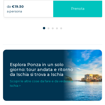
da
€19.50
Prenota
a persona
Esplora Ponza in un solo
giorno: tour andata e ritorno
da Ischia si trova a Ischia
Scopri le altre cose da fare e da vedere a
Ischia >