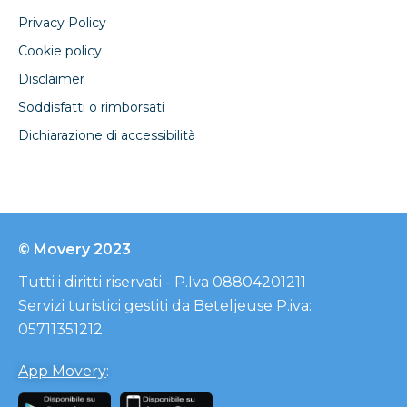
Privacy Policy
Cookie policy
Disclaimer
Soddisfatti o rimborsati
Dichiarazione di accessibilità
© Movery 2023
Tutti i diritti riservati - P.Iva 08804201211
Servizi turistici gestiti da Beteljeuse P.iva:
05711351212
App Movery
: