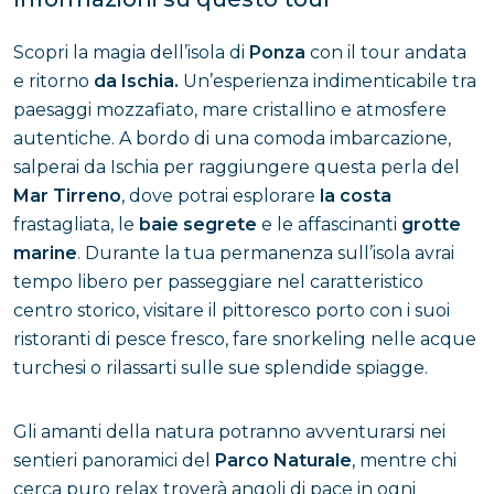
Scopri la magia dell’isola di
Ponza
con il tour andata
e ritorno
da Ischia.
Un’esperienza indimenticabile tra
paesaggi mozzafiato, mare cristallino e atmosfere
autentiche. A bordo di una comoda imbarcazione,
salperai da Ischia per raggiungere questa perla del
Mar Tirreno
, dove potrai esplorare
la costa
frastagliata, le
baie segrete
e le affascinanti
grotte
marine
. Durante la tua permanenza sull’isola avrai
tempo libero per passeggiare nel caratteristico
centro storico, visitare il pittoresco porto con i suoi
ristoranti di pesce fresco, fare snorkeling nelle acque
turchesi o rilassarti sulle sue splendide spiagge.
Gli amanti della natura potranno avventurarsi nei
sentieri panoramici del
Parco Naturale
, mentre chi
cerca puro relax troverà angoli di pace in ogni