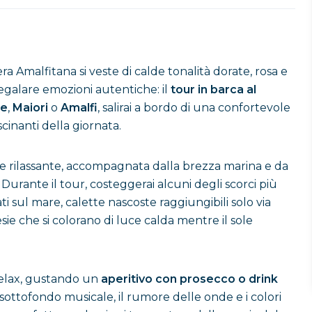
iera Amalfitana si veste di calde tonalità dorate, rosa e
egalare emozioni autentiche: il
tour in barca al
re
,
Maiori
o
Amalfi
, salirai a bordo di una confortevole
inanti della giornata.
e rilassante, accompagnata dalla brezza marina e da
urante il tour, costeggerai alcuni degli scorci più
ati sul mare, calette nascoste raggiungibili solo via
sie che si colorano di luce calda mentre il sole
relax, gustando un
aperitivo con prosecco o drink
l sottofondo musicale, il rumore delle onde e i colori