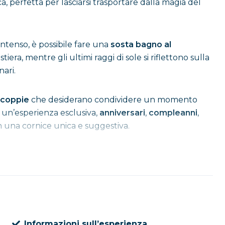
 perfetta per lasciarsi trasportare dalla magia del
intenso, è possibile fare una
sosta bagno al
tiera, mentre gli ultimi raggi di sole si riflettono sulla
nari.
coppie
che desiderano condividere un momento
i un’esperienza esclusiva,
anniversari
,
compleanni
,
n una cornice unica e suggestiva.
o per accompagnarti nel momento più affascinante
ra e la Costiera Amalfitana rivela il suo volto più
 a prenotare il tuo posto!
Informazioni sull’esperienza