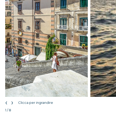
‹
›
Clicca per ingrandire
1 / 8