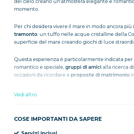
del cielo creano un’atmosfera elegante e romantica,
momento.
Per chi desidera vivere il mare in modo ancora più 
tramonto
: un tuffo nelle acque cristalline della Cos
superficie del mare creando giochi di luce straordi
Questa esperienza è particolarmente indicata per
romantico e speciale,
gruppi di amici
alla ricerca d
occasioni da ricordare e
proposte di matrimonio
i
Con una durata di circa due ore, il tour è pensat
Vedi altro
della giornata, quando il giorno lascia spazio alla se
elegante, intimo e autentico. Che aspetti? Affettati
COSE IMPORTANTI DA SAPERE
Servizi inclusi