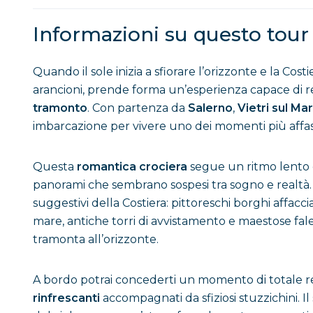
Informazioni su questo tour
Quando il sole inizia a sfiorare l’orizzonte e la Cost
arancioni, prende forma un’esperienza capace di r
tramonto
. Con partenza da
Salerno
,
Vietri sul Ma
imbarcazione per vivere uno dei momenti più affasc
Questa
romantica crociera
segue un ritmo lento 
panorami che sembrano sospesi tra sogno e realtà. D
suggestivi della Costiera: pittoreschi borghi affacci
mare, antiche torri di avvistamento e maestose fale
tramonta all’orizzonte.
A bordo potrai concederti un momento di totale 
rinfrescanti
accompagnati da sfiziosi stuzzichini. I