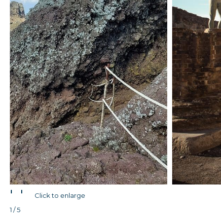
'
'
Click to enlarge
1 / 5