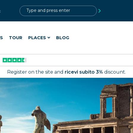
?>
t
ES
TOUR
PLACES
BLOG
Register on the site and
ricevi subito 3%
discount.