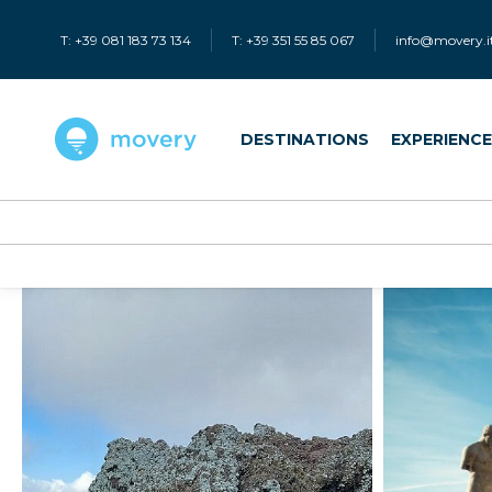
T: +39 081 183 73 134
T: +39 351 55 85 067
info@movery.i
DESTINATIONS
EXPERIENC