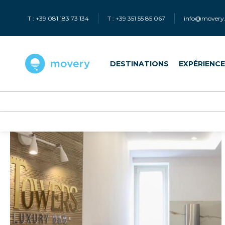
T : +39 081 183 73 134
T : +39 351 55 85 067
info@movery.
DESTINATIONS
EXPÉRIENC