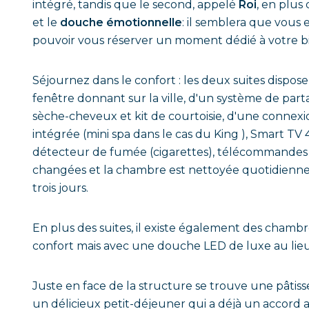
intégré, tandis que le second, appelé
Roi
, en plus 
et le
douche émotionnelle
: il semblera que vous 
pouvoir vous réserver un moment dédié à votre bien
Séjournez dans le confort : les deux suites dispo
fenêtre donnant sur la ville, d'un système de part
sèche-cheveux et kit de courtoisie, d'une connexi
intégrée (mini spa dans le cas du King ), Smart TV 
détecteur de fumée (cigarettes), télécommandes TV
changées et la chambre est nettoyée quotidiennem
trois jours.
En plus des suites, il existe également des cham
confort mais avec une douche LED de luxe au lie
Juste en face de la structure se trouve une pâtis
un délicieux petit-déjeuner qui a déjà un accord 