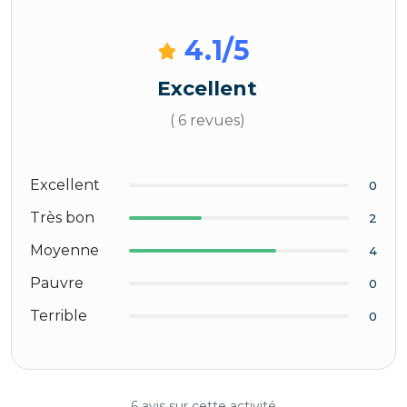
4.1
/5
Excellent
( 6 revues)
Excellent
0
Très bon
2
Moyenne
4
Pauvre
0
Terrible
0
6 avis sur cette activité