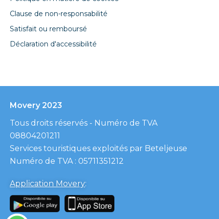
Clause de non-responsabilité
Satisfait ou remboursé
Déclaration d'accessibilité
Movery 2023
Tous droits réservés - Numéro de TVA
08804201211
Services touristiques exploités par Beteljeuse
Numéro de TVA : 05711351212
Application Movery
: