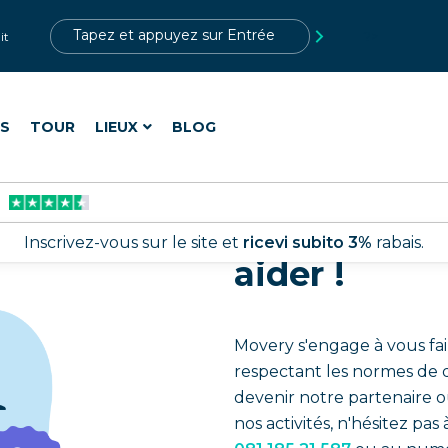
?>
it
ES
TOUR
LIEUX
BLOG
Nous somme
Inscrivez-vous sur le site et
ricevi subito 3%
rabais.
aider !
Movery s'engage à vous fai
respectant les normes de q
devenir notre partenaire o
nos activités, n'hésitez p