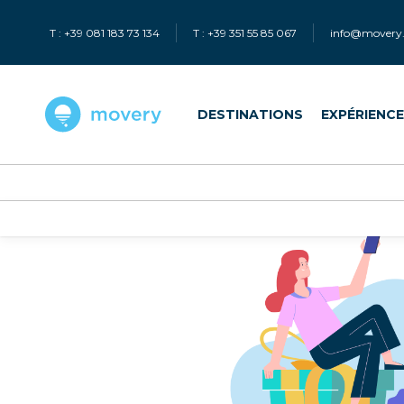
T : +39 081 183 73 134
T : +39 351 55 85 067
info@movery.
DESTINATIONS
EXPÉRIENC