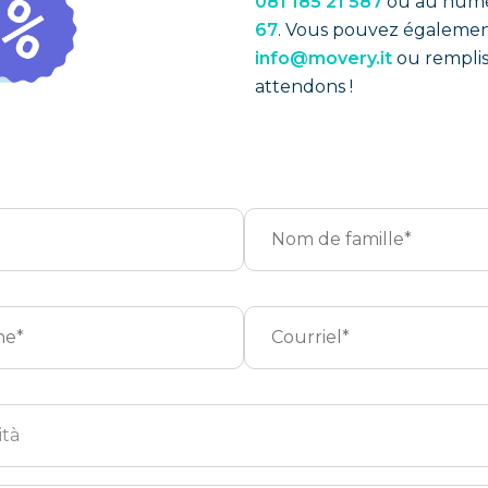
081 185 21 587
ou au numé
67
. Vous pouvez également
info@movery.it
ou remplis
attendons !