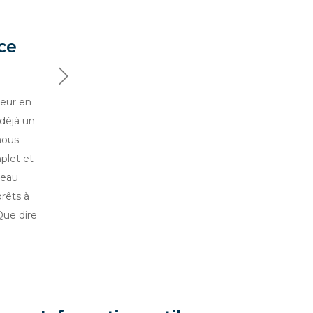
ce
Suivant
ieur en
déjà un
nous
plet et
reau
prêts à
Que dire