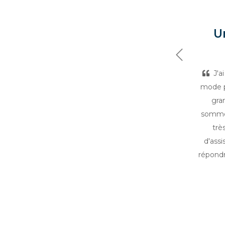
U
Précédent
J'a
mode p
gra
sommes
trè
d'assi
répondr