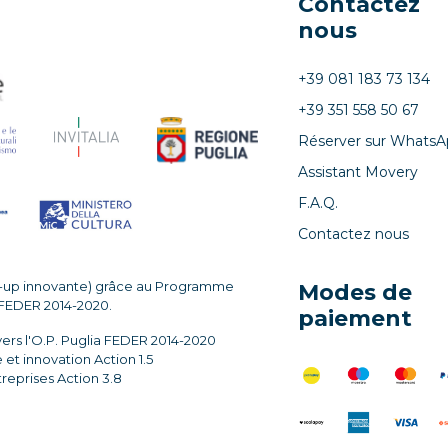
Contactez
nous
+39 081 183 73 134
+39 351 558 50 67
Réserver sur WhatsA
Assistant Movery
F.A.Q.
Contactez nous
t-up innovante) grâce au Programme
Modes de
 FEDER 2014-2020.
paiement
vers l'O.P. Puglia FEDER 2014-2020
t innovation Action 1.5
treprises Action 3.8