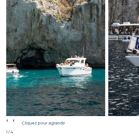
'
'
Cliquez pour agrandir
1 / 4