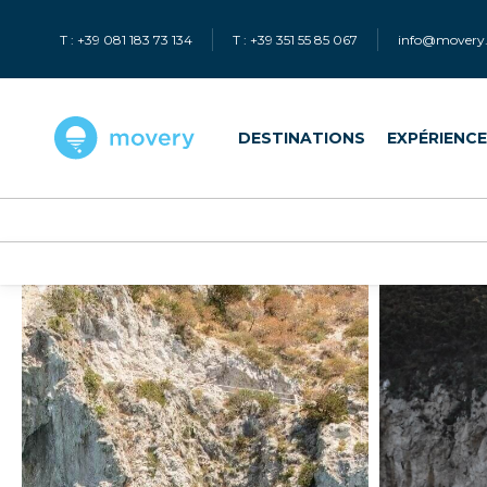
T : +39 081 183 73 134
T : +39 351 55 85 067
info@movery.
DESTINATIONS
EXPÉRIENC