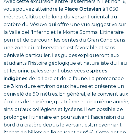
Avec cette excursion entre les sentiers n. 1 et non. 6,
vous pouvez atteindre le
Place Octavian
à 1 050
mètres d'altitude le long du versant oriental du
cratère du Vésuve qui offre une vue suggestive sur
la Valle dell'Inferno et le Monte Somma. L'itinéraire
permet de parcourir les pentes du Gran Cono dans
une zone où l'observation est favorable et sans
dénivelé particulier. Les guides expliqueront aux
étudiants l'histoire géologique et naturaliste du lieu
et les principales seront observées
espèces
indigènes
de la flore et de la faune. La promenade
de 3 km dure environ deux heures et présente un
dénivelé de 90 mètres. En général, elle convient aux
écoliers de troisième, quatrième et cinquième année,
ainsi qu'aux collégiens et lycéens. Il est possible de
prolonger l'itinéraire en poursuivant l'ascension du
bord du cratère depuis le versant est, moyennant
l'achat de billets en ligne (sentier n° 5). Cette option