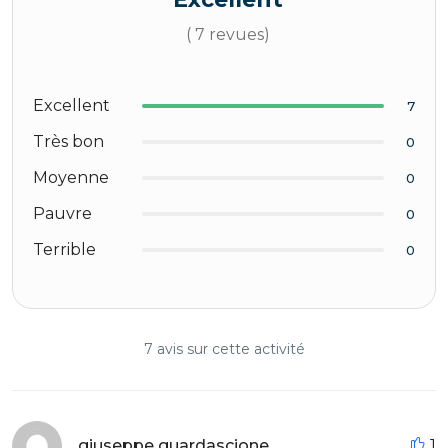
( 7 revues)
Excellent
7
Très bon
0
Moyenne
0
Pauvre
0
Terrible
0
7 avis sur cette activité
giuseppe guardascione
1