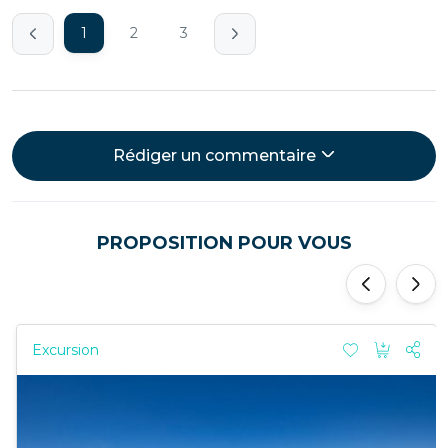
1
2
3
Rédiger un commentaire
PROPOSITION POUR VOUS
'
'
Excursion