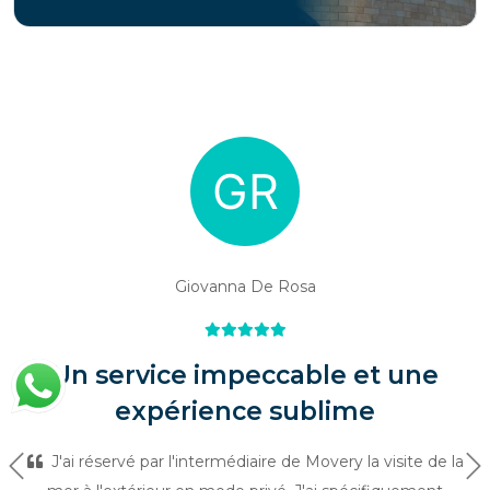
Giovanna De Rosa
Un service impeccable et une
expérience sublime
J'ai réservé par l'intermédiaire de Movery la visite de la
Précédent
Su