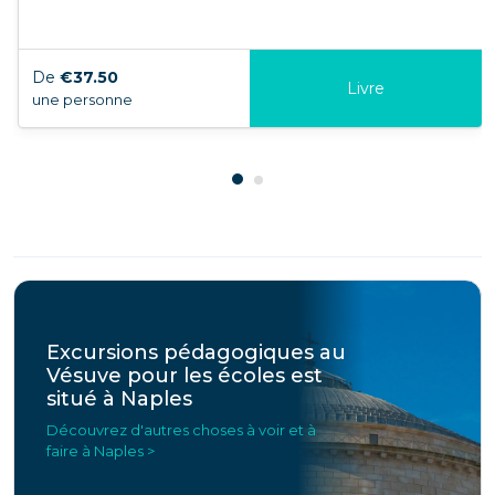
De
€37.50
Livre
une personne
Excursions pédagogiques au
Vésuve pour les écoles est
situé à Naples
Découvrez d'autres choses à voir et à
faire à Naples >