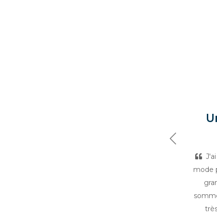
U
Précédent
J'a
mode p
gra
sommes
trè