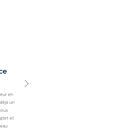
ce
Suivant
ieur en
déjà un
nous
plet et
reau