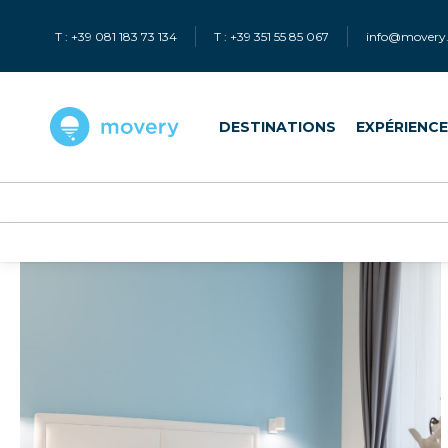
T : +39 081 183 73 134
T : +39 351 55 85 067
info@movery.
DESTINATIONS
EXPÉRIENC