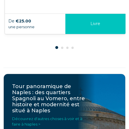
De
€25.00
Livre
une personne
Tour panoramique de
Naples : des quartiers
Spagnoli au Vomero, entre
histoire et modernité est
situé à Naples
Découvrez d'autres choses à voir et à
faire à Naples >