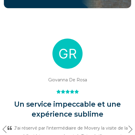
Giovanna De Rosa
Un service impeccable et une
expérience sublime
J'ai réservé par l'intermédiaire de Movery la visite de la
Précédent
Su