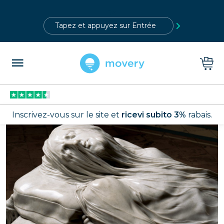
?>
Inscrivez-vous sur le site et
ricevi subito 3%
rabais.