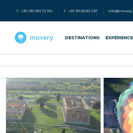
T : +39 081 183 73 134
T : +39 351 55 85 067
info@movery.
DESTINATIONS
EXPÉRIENC