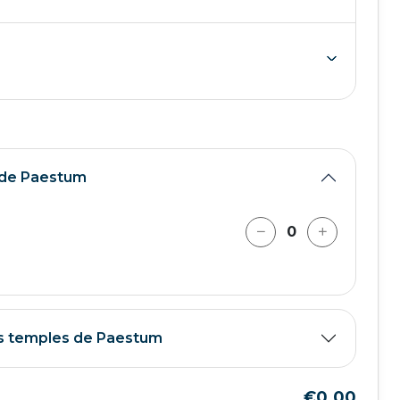
s de Paestum
es temples de Paestum
€0.00