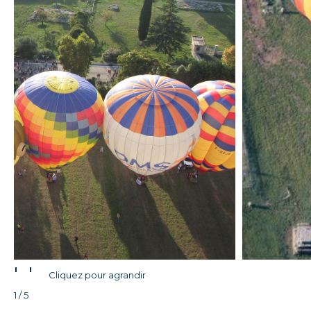
'
'
Cliquez pour agrandir
1 / 5