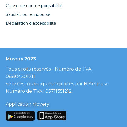
Clause de non-responsabilité
Satisfait ou remboursé
Déclaration d'accessibilité
Movery 2023
Tous droits réservés - Numéro de TVA
08804201211
Services touristiques exploités par Beteljeuse
Numéro de TVA : 05711351212
Application Movery
: