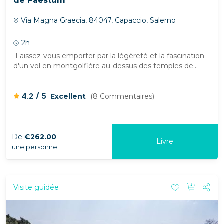
de Paestum
Via Magna Graecia, 84047, Capaccio, Salerno
2h
Laissez-vous emporter par la légèreté et la fascination
d'un vol en montgolfière au-dessus des temples de...
/
4.2
5
Excellent
(8 Commentaires)
De
€262.00
Livre
une personne
Visite guidée