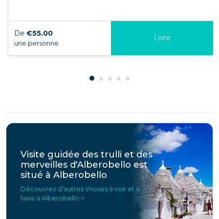
De
€55.00
Livre
une personne
Visite guidée des trulli et des
merveilles d'Alberobello est
situé à Alberobello
Découvrez d'autres choses à voir et à
faire à Alberobello >