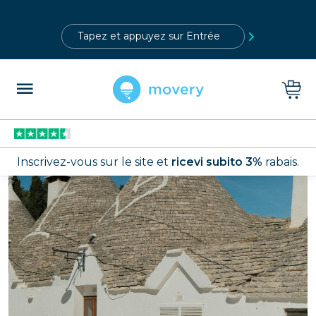
?>
Inscrivez-vous sur le site et
ricevi subito 3%
rabais.