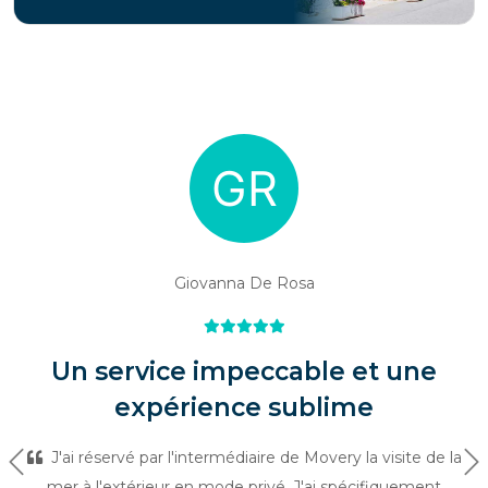
Giovanna De Rosa
Un service impeccable et une
expérience sublime
J'ai réservé par l'intermédiaire de Movery la visite de la
Précédent
Su
mer à l'extérieur en mode privé. J'ai spécifiquement