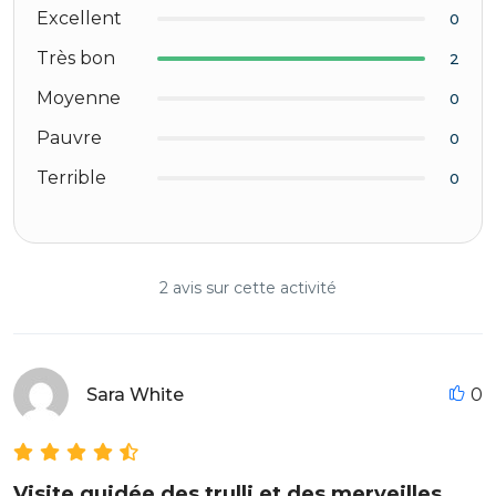
Excellent
0
Très bon
2
Moyenne
0
Pauvre
0
Terrible
0
2 avis sur cette activité
Sara White
0
Visite guidée des trulli et des merveilles