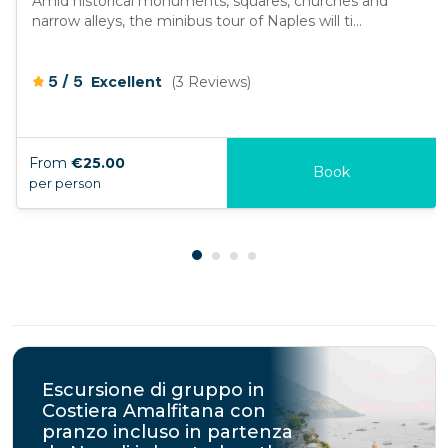
Amid historical monuments, squares, churches and
narrow alleys, the minibus tour of Naples will ti...
/
5
5
Excellent
(3 Reviews)
From
€25.00
Book
per person
Escursione di gruppo in
Costiera Amalfitana con
pranzo incluso in partenza