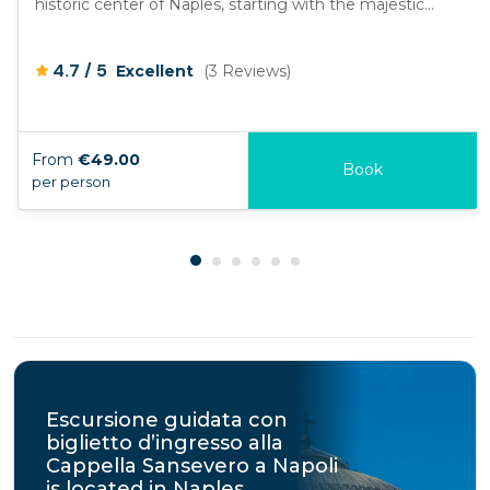
historic center of Naples, starting with the majestic...
/
4.7
5
Excellent
(3 Reviews)
From
€49.00
Book
per person
Escursione guidata con
biglietto d’ingresso alla
Cappella Sansevero a Napoli
is located in Naples