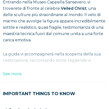
Entrando nella Museo Cappella Sansevero, vi
troverete di fronte al celebre
Veiled Christ
, una
delle sculture più straordinarie al mondo. Il velo di
marmo che avvolge la figura appare incredibilmente
sottile e realistico, quasi fragile, testimonianza di una
maestria tecnica fuori dal comune unita a una forte
carica emotiva.
La guida vi accompagnerà nella scoperta della sua
realizzazione, raccontando storie, leggende e
interpretazioni che nel tempo hanno contribuito ad
accrescerne il fascino e il mistero, rendendo l’opera
See more
ancora più suggestiva. Oltre al Cristo Velato, potrete
ammirare
frescoes
finemente decorati,
simboli
allegorici
and
sculptures
ricche di dettagli, che
IMPORTANT THINGS TO KNOW
trasformano la cappella in un vero scrigno di
significati nascosti, tutti da decifrare.