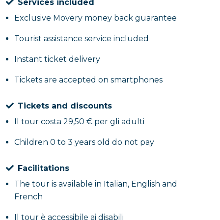
Services included
Exclusive Movery money back guarantee
Il percorso continua con le enigmatiche
Anatomical
Machines
, affascinanti modelli che riproducono con
Tourist assistance service included
straordinario realismo il sistema circolatorio umano e
che ancora oggi alimentano curiosità e dibattiti. La
Instant ticket delivery
guida ne approfondirà il significato e il contesto,
Tickets are accepted on smartphones
illustrando il legame con
Raymond of Sangro
, figura
storica ricordata per il suo ingegno visionario e per la
Tickets and discounts
sua personalità fuori dagli schemi.
Il tour costa 29,50 € per gli adulti
Children 0 to 3 years old do not pay
Facilitations
The tour is available in Italian, English and
French
Il tour è accessibile ai disabili