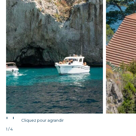
'
'
Cliquez pour agrandir
1 / 4