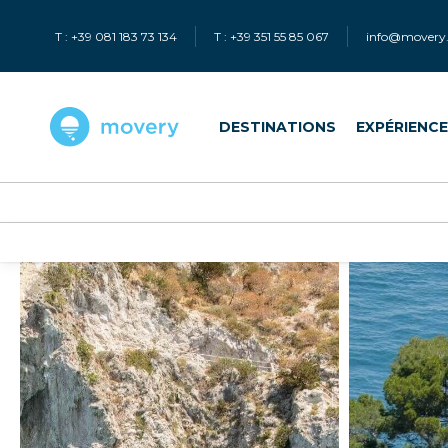
T : +39 081 183 73 134
T : +39 351 55 85 067
info@movery.
DESTINATIONS
EXPÉRIENC