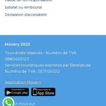
Clause de non-responsabilité
Satisfait ou remboursé
Déclaration d'accessibilité
Movery 2023
Tous droits réservés - Numéro de TVA
08804201211
Services touristiques exploités par Beteljeuse
Numéro de TVA : 05711351212
Application Movery
:
Suivez-nous sur