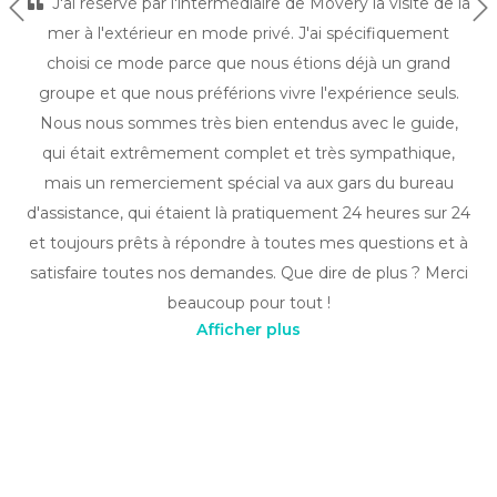
J'ai réservé par l'intermédiaire de Movery la visite de la
Précédent
Su
mer à l'extérieur en mode privé. J'ai spécifiquement
choisi ce mode parce que nous étions déjà un grand
groupe et que nous préférions vivre l'expérience seuls.
Nous nous sommes très bien entendus avec le guide,
qui était extrêmement complet et très sympathique,
mais un remerciement spécial va aux gars du bureau
d'assistance, qui étaient là pratiquement 24 heures sur 24
et toujours prêts à répondre à toutes mes questions et à
satisfaire toutes nos demandes. Que dire de plus ? Merci
beaucoup pour tout !
Afficher plus