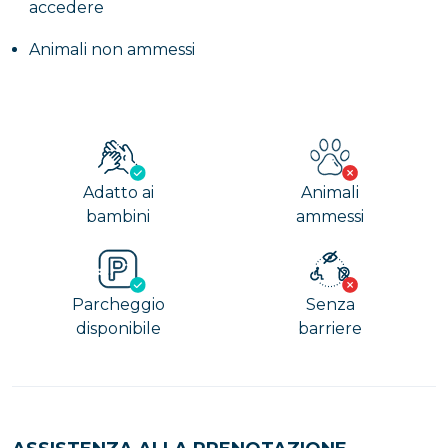
accedere
Durante il Medioevo, invece, questa cisterna veniva
identificata con il nome di
Bagno del Finocchio
, a
Animali non ammessi
causa delle abbondanti coltivazioni dell’ortaggio
circostanti, oppure potrebbe essere anche stata
utilizzata come luogo di sepoltura.
Adatto ai
Animali
bambini
ammessi
Parcheggio
Senza
disponibile
barriere