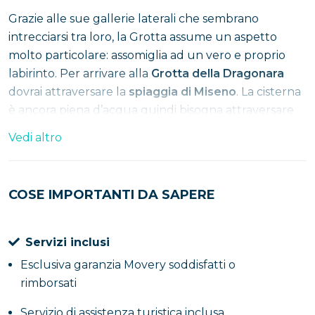
Grazie alle sue gallerie laterali che sembrano
intrecciarsi tra loro, la Grotta assume un aspetto
molto particolare: assomiglia ad un vero e proprio
labirinto. Per arrivare alla
Grotta della Dragonara
dovrai attraversare la
spiaggia di Miseno
. La cisterna
è ancora piena d’acqua quindi bisogna attraversare
un ponte sospeso. Le pareti sono illuminate da
Vedi altro
poche lampade che creano un effetto molto
suggestivo. Il gioco delle fievoli luci e la presenza
dell’acqua sottostante, rende questo luogo davvero
COSE IMPORTANTI DA SAPERE
unico e tra le bellezze da non perdere che ci offrono
i Campi Flegrei.
Servizi inclusi
Le cose più importanti da sapere sulla
Esclusiva garanzia Movery soddisfatti o
Grotta della Dragonara di Miseno
rimborsati
Scavi effettuati anni fa hanno portato alla luce dei
Servizio di assistenza turistica inclusa