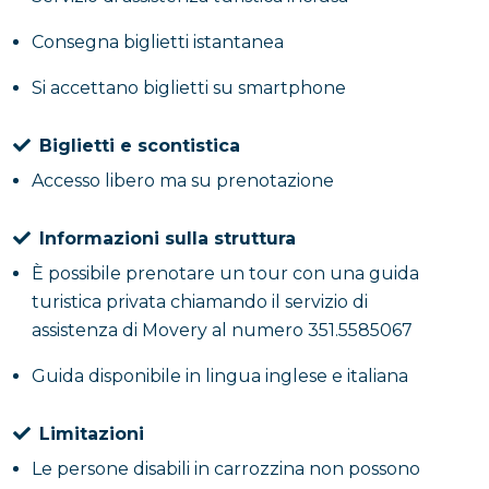
resti, mal conservati, di un ninfeo. Si tratta di un
Consegna biglietti istantanea
piccolo edificio sacro che veniva posto nei pressi di
fontane o sorgenti d’acqua dolce e dedicato ad una
Si accettano biglietti su smartphone
ninfa. Avvertirai subito l’umidità: l’ambiente si
presenta molto umido a causa dell’acqua stagnante.
Biglietti e scontistica
Accesso libero ma su prenotazione
Curiosità sulla Grotta della Dragonara di
Miseno
Informazioni sulla struttura
Saraceni e romani hanno utilizzato il bacino d’acqua
È possibile prenotare un tour con una guida
della cisterna per approvvigionare le flotte ma non è
turistica privata chiamando il servizio di
da escludere un ipotetico utilizzo privato: vicino alla
assistenza di Movery al numero 351.5585067
Grotta della Dragonara sorgono, infatti, la villa
Guida disponibile in lingua inglese e italiana
marittima di Lucullo e la Piscina Mirabile, cisterna più
grande e di capienza maggiore che canalizzava
Limitazioni
funzionalmente le acque del Serino.
Le persone disabili in carrozzina non possono