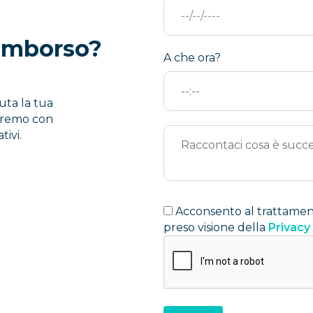
rimborso?
A che ora?
vuta la tua
deremo con
tivi.
Acconsento al trattamento
preso visione della
Privacy