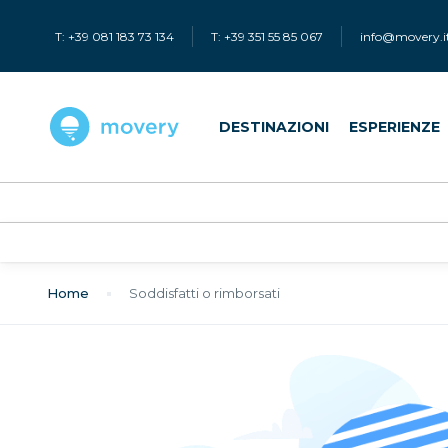
T: +39 081 183 73 134
T: +39 351 55 85 067
info@movery.i
DESTINAZIONI
ESPERIENZE
Home
Soddisfatti o rimborsati