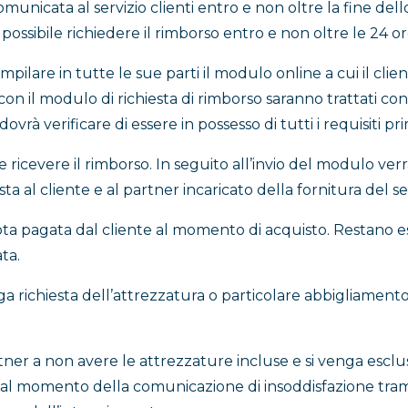
municata al servizio clienti entro e non oltre la fine dello 
ossibile richiedere il rimborso entro e non oltre le 24 ore d
pilare in tutte le sue parti il modulo online a cui il clien
on il modulo di richiesta di rimborso saranno trattati con s
 dovrà verificare di essere in possesso di tutti i requisiti p
e ricevere il rimborso. In seguito all’invio del modulo ver
ta al cliente e al partner incaricato della fornitura del ser
uota pagata dal cliente al momento di acquisto. Restano e
ta.
nga richiesta dell’attrezzatura o particolare abbigliamento
rtner a non avere le attrezzature incluse e si venga esclusi 
 dal momento della comunicazione di insoddisfazione trami