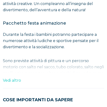
attività creative. Un compleanno all’insegna del
divertimento, dell’avventura e della natura!
Pacchetto festa animazione
Durante la festa i bambini potranno partecipare a
numerose attività ludiche e sportive pensate per il
divertimento e la socializzazione.
Sono previste attività di pittura e un percorso
motorio con salto nel sacco, tubo colorato, salto negli
anelli e tiro a canestro, oltre a giochi di squadra come
il tiro della corda e il ruba bandiera. Non
Vedi altro
mancheranno la corsa con i sacchi, il tiro con l’arco e il
divertente gioco della pignatta con caramelle.
Durante la giornata è previsto il supporto al
COSE IMPORTANTI DA SAPERE
momento della merenda e della torta, entrambi a