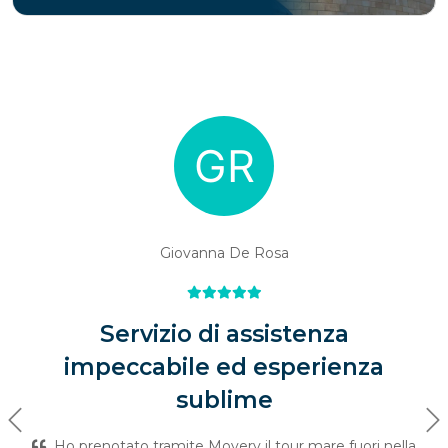
Giovanna De Rosa
Servizio di assistenza
impeccabile ed esperienza
sublime
Previous
Ne
Ho prenotato tramite Movery il tour mare fuori nella