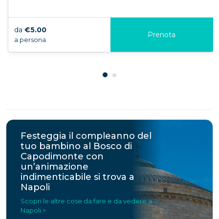
da
€5.00
Prenota
a persona
Festeggia il compleanno del
tuo bambino al Bosco di
Capodimonte con
un’animazione
indimenticabile si trova a
Napoli
Scopri le altre cose da fare e da vedere a
Napoli >