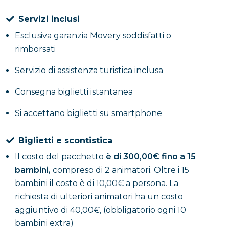
carico dei genitori, oltre alla distribuzione di regalini
Servizi inclusi
per gli invitati, offerti a sorpresa e secondo la
disponibilità di magazzino.
Esclusiva garanzia Movery soddisfatti o
rimborsati
Per il festeggiato è incluso anche un regalo a tema,
Servizio di assistenza turistica inclusa
prenotabile con almeno 20 giorni di anticipo rispetto
alla festa. Su richiesta sono disponibili attività extra a
Consegna biglietti istantanea
pagamento, tra cui uno spettacolino di magia, la
Si accettano biglietti su smartphone
presenza di una mascotte dinosauro, il truccabimbi, i
palloncini modellabili, uno spettacolo di burattini e le
Biglietti e scontistica
bolle di sapone.
Il costo del pacchetto
è di 300,00€ fino a 15
bambini,
compreso di 2 animatori. Oltre i 15
Inoltre è possibile portare cibo e bevande esterne. La
bambini il costo è di 10,00€ a persona. La
festa ha una durata di
2 ore e mezzo
, il tempo
richiesta di ulteriori animatori ha un costo
perfetto per divertirsi e creare ricordi fantastici.
aggiuntivo di 40,00€, (obbligatorio ogni 10
bambini extra)