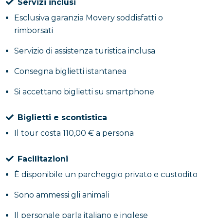
Servizi inclusi
versione bianca che rossa, affiancato da altre
etichette caratteristiche del territorio. Il tutto è
Esclusiva garanzia Movery soddisfatti o
accompagnato da un ricco
percorso gastronomico
rimborsati
che valorizza la cucina locale: antipasti rustici con
Servizio di assistenza turistica inclusa
prodotti tipici, un primo piatto di spaghetti al
pomodoro del piennolo, un secondo come la
Consegna biglietti istantanea
parmigiana di verdure e, per concludere, un dolce
Si accettano biglietti su smartphone
della casa.
Biglietti e scontistica
Biglietti e scontistica
Il tour costa 110,00 € a persona
Facilitazioni
È disponibile un parcheggio privato e custodito
Sono ammessi gli animali
Il personale parla italiano e inglese