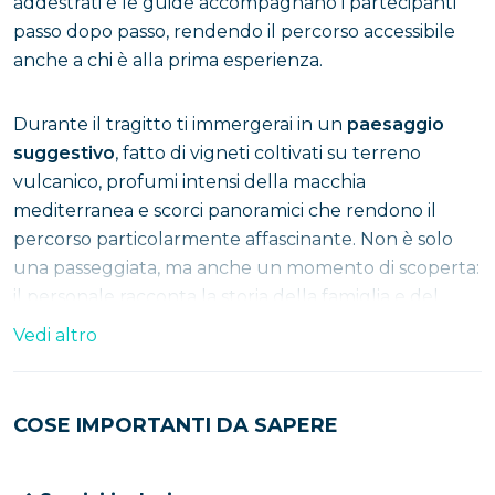
addestrati e le guide accompagnano i partecipanti
passo dopo passo, rendendo il percorso accessibile
anche a chi è alla prima esperienza.
Durante il tragitto ti immergerai in un
paesaggio
suggestivo
, fatto di vigneti coltivati su terreno
vulcanico, profumi intensi della macchia
mediterranea e scorci panoramici che rendono il
percorso particolarmente affascinante. Non è solo
una passeggiata, ma anche un momento di scoperta:
il personale racconta la storia della famiglia e del
lavoro nei
vigneti
, offrendo uno sguardo autentico
Vedi altro
su una tradizione agricola radicata nel tempo.
Al termine dell’escursione, l’attività prosegue con
COSE IMPORTANTI DA SAPERE
una
degustazione di vini biologici
prodotti in loco,
tra cui il celebre
Lacryma Christi
, disponibile sia nella