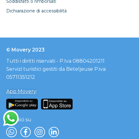
Soddisfatti o rimborsati
Dichiarazione di accessibilità
© Movery 2023
Tutti i diritti riservati - P.Iva 08804201211
Servizi turistici gestiti da Beteljeuse P.iva:
05711351212
App Movery
:
Seguici su