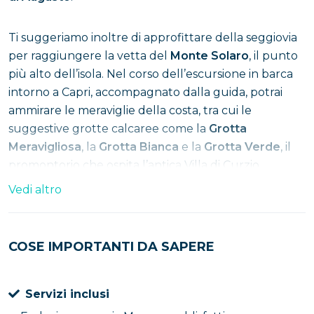
Ti suggeriamo inoltre di approfittare della seggiovia
per raggiungere la vetta del
Monte Solaro
, il punto
più alto dell’isola. Nel corso dell’escursione in barca
intorno a Capri, accompagnato dalla guida, potrai
ammirare le meraviglie della costa, tra cui le
suggestive grotte calcaree come la
Grotta
Meravigliosa
, la
Grotta Bianca
e la
Grotta Verde
, il
promontorio che ospita l’antica Villa di Curzio
Malaparte e il celebre Arco dell’Amore tra i
Vedi altro
Faraglioni
, uno dei simboli più iconici dell’isola.
Numerosi altri scorci spettacolari cattureranno la tua
COSE IMPORTANTI DA SAPERE
attenzione: non perdere l’occasione di scattare
splendide foto ricordo della tua esperienza! Al
Servizi inclusi
termine della giornata, farai rientro al punto di