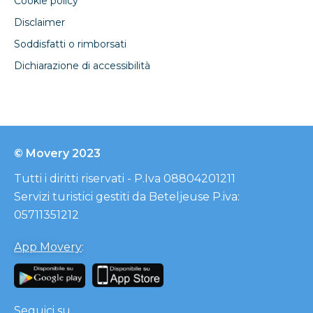
Cookie policy
Disclaimer
Soddisfatti o rimborsati
Dichiarazione di accessibilità
© Movery 2023
Tutti i diritti riservati - P.Iva 08804201211
Servizi turistici gestiti da Beteljeuse P.iva:
05711351212
App Movery
:
Seguici su