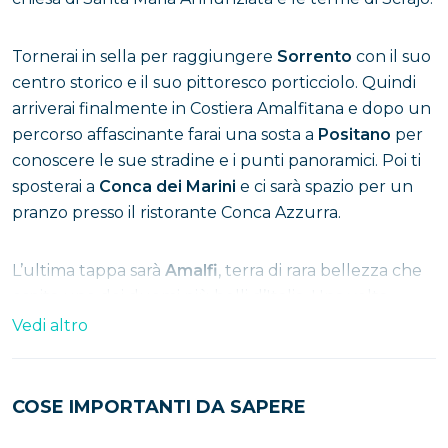
Tornerai in sella per raggiungere
Sorrento
con il suo
centro storico e il suo pittoresco porticciolo. Quindi
arriverai finalmente in Costiera Amalfitana e dopo un
percorso affascinante farai una sosta a
Positano
per
conoscere le sue stradine e i punti panoramici. Poi ti
sposterai a
Conca dei Marini
e ci sarà spazio per un
pranzo presso il ristorante Conca Azzurra.
L’ultima tappa sarà
Amalfi
, terra di rara bellezza che
ospita uno dei duomi più belli d’Italia. Una volta
esplorata la città, farai ritorno a Napoli al punto di
Vedi altro
partenza.
COSE IMPORTANTI DA SAPERE