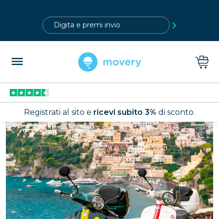
?>
Registrati al sito e
ricevi subito 3%
di sconto.