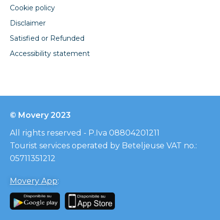
Cookie policy
Disclaimer
Satisfied or Refunded
Accessibility statement
© Movery 2023
All rights reserved - P.Iva 08804201211
Tourist services operated by Beteljeuse VAT no.:
05711351212
Movery App
: