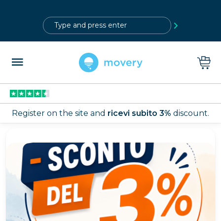
?>
Register on the site and
ricevi subito 3%
discount.