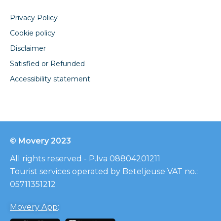
Privacy Policy
Cookie policy
Disclaimer
Satisfied or Refunded
Accessibility statement
© Movery 2023
All rights reserved - P.Iva 08804201211
Tourist services operated by Beteljeuse VAT no.:
05711351212
Movery App
: