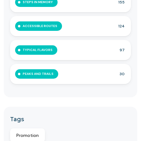
155
STEPS IN MEMORY
124
ACCESSIBLE ROUTES
97
TYPICAL FLAVORS
30
PEAKS AND TRAILS
Tags
Promotion