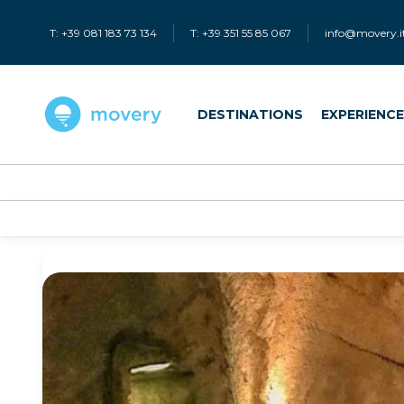
T: +39 081 183 73 134
T: +39 351 55 85 067
info@movery.i
DESTINATIONS
EXPERIENC