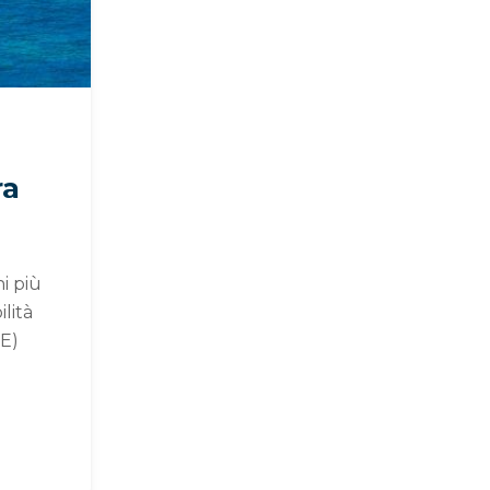
ra
i più
ilità
EE)