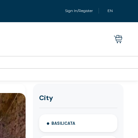
Sign In/Register
EN
City
BASILICATA