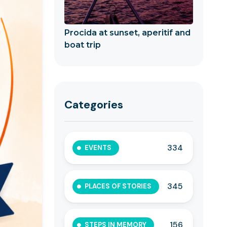
Procida at sunset, aperitif and
boat trip
Categories
334
EVENTS
345
PLACES OF STORIES
156
STEPS IN MEMORY