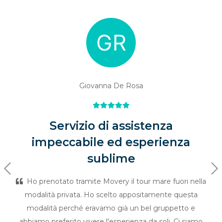
Giovanna De Rosa
Servizio di assistenza
impeccabile ed esperienza
sublime
Previous
Ne
Ho prenotato tramite Movery il tour mare fuori nella
modalità privata. Ho scelto appositamente questa
modalità perché eravamo già un bel gruppetto e
abbiamo preferito vivere l'esperienza da soli. Ci siamo