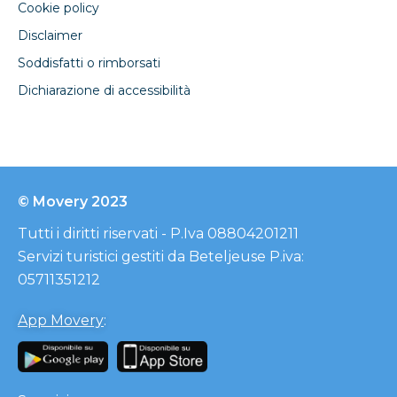
Cookie policy
Disclaimer
Soddisfatti o rimborsati
Dichiarazione di accessibilità
© Movery 2023
Tutti i diritti riservati - P.Iva 08804201211
Servizi turistici gestiti da Beteljeuse P.iva:
05711351212
App Movery
: