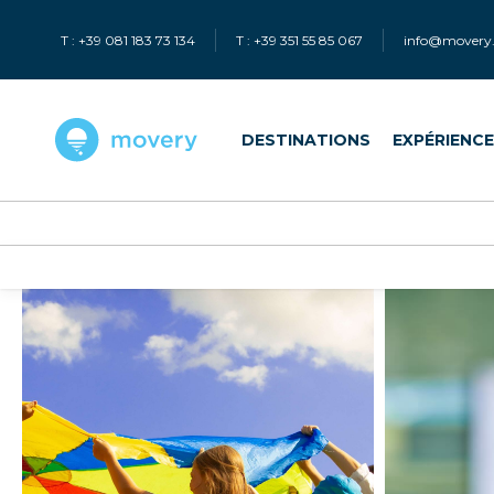
T : +39 081 183 73 134
T : +39 351 55 85 067
info@movery.
DESTINATIONS
EXPÉRIENC