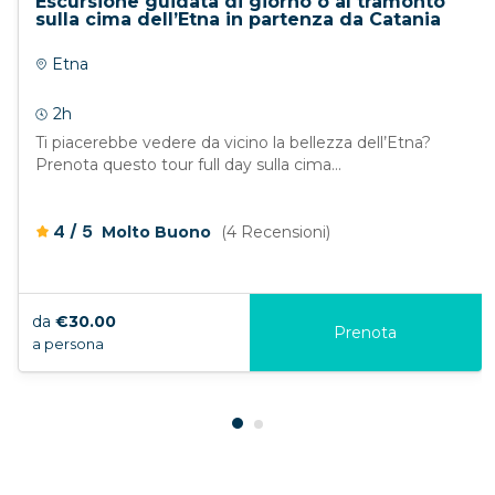
Escursione guidata di giorno o al tramonto
sulla cima dell’Etna in partenza da Catania
Etna
2h
Ti piacerebbe vedere da vicino la bellezza dell’Etna?
Prenota questo tour full day sulla cima...
/
4
5
Molto Buono
(4 Recensioni)
da
€30.00
Prenota
a persona