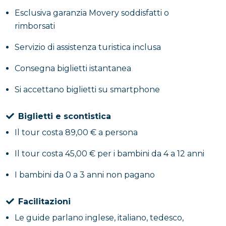
Taormina
, uno dei siti archeologici più suggestivi
Esclusiva garanzia Movery soddisfatti o
della Sicilia, passeggiare tra i giardini pubblici e
rimborsati
godervi le viste panoramiche sulla costa. Imperdibile
Servizio di assistenza turistica inclusa
anche la splendida
Isola Bella
, simbolo naturale della
città, con il suo mare cristallino e il paesaggio da
Consegna biglietti istantanea
cartolina.
Si accettano biglietti su smartphone
Dopo una
pausa pranzo
, avrete circa due ore a
Biglietti e scontistica
disposizione per continuare la visita in totale libertà,
Il tour costa 89,00 € a persona
esplorando scorci caratteristici, negozi tipici e
terrazze panoramiche che rendono Taormina uno
Il tour costa 45,00 € per i bambini da 4 a 12 anni
dei luoghi più affascinanti dell’isola. Un itinerario che
unisce la forza della natura vulcanica al fascino
I bambini da 0 a 3 anni non pagano
storico e paesaggistico della costa siciliana.
Facilitazioni
Le guide parlano inglese, italiano, tedesco,