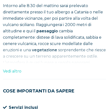
Intorno alle 8:30 del mattino sarai prelevato
direttamente presso il tuo albergo a Catania o nelle
immediate vicinanze, per poi partire alla volta del
vulcano siciliano. Raggiungerai i 2000 metri di
altitudine e qui il
paesaggio
cambia
completamente: distese di lava solidificata, sabbia e
cenere vulcanica, rocce scure modellate dalle
eruzioni e una
vegetazione
sorprendente che riesce
a crescere su un terreno apparentemente ostile.
L’atmosfera è quasi lunare e regala panorami
spettacolari, offrendo la sensazione di trovarsi in un
Vedi altro
luogo fuori dal tempo.
Dopo l’esperienza sul vulcano, la giornata prosegue
COSE IMPORTANTI DA SAPERE
verso
Taormina
. Una volta arrivati, avrete tempo
libero per scoprire in autonomia le meraviglie della
Servizi inclusi
città. Potrete visitare il celebre
Teatro Greco di