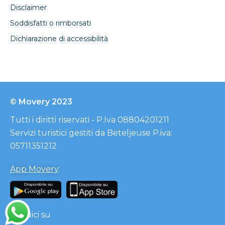
Disclaimer
Soddisfatti o rimborsati
Dichiarazione di accessibilità
© Movery 2023
Tutti i diritti riservati - P.Iva 08804201211
Servizi turistici gestiti da Beteljeuse P.iva:
05711351212
App Movery
:
Seguici su