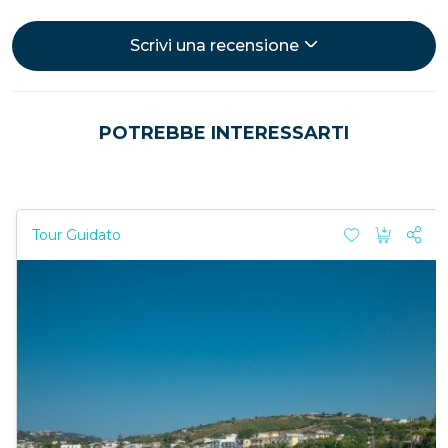
pomeriggio ci ha permesso di evitare il caldo e di
godere della bellezza del tramonto. Il cielo che si
Scrivi una recensione
tinge di arancione e rosa sopra il mare è uno
spettacolo che non dimenticherò facilmente.
Consiglio vivamente questa escursione a chiunque
POTREBBE INTERESSARTI
ami la natura e voglia vivere un momento di pura
magia.
Tour Guidato