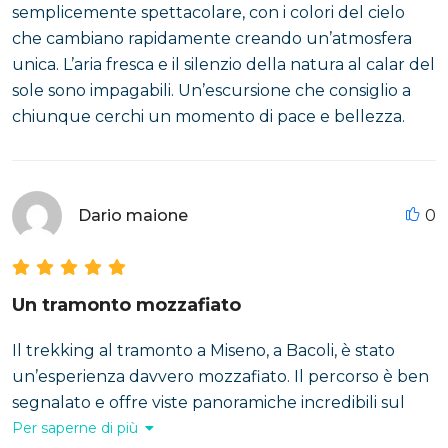
semplicemente spettacolare, con i colori del cielo
che cambiano rapidamente creando un’atmosfera
unica. L’aria fresca e il silenzio della natura al calar del
sole sono impagabili. Un’escursione che consiglio a
chiunque cerchi un momento di pace e bellezza.
Dario maione
0
Un tramonto mozzafiato
Il trekking al tramonto a Miseno, a Bacoli, è stato
un’esperienza davvero mozzafiato. Il percorso è ben
segnalato e offre viste panoramiche incredibili sul
mare e sui Campi Flegrei. Partire nel tardo
Per saperne di più