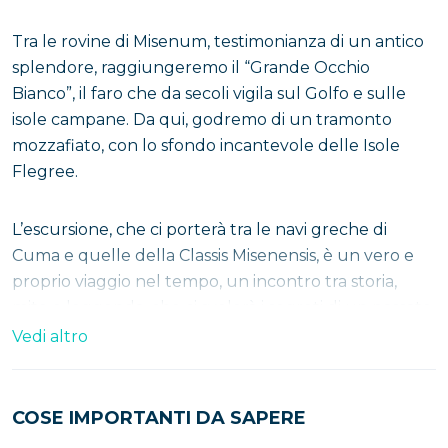
Tra le rovine di Misenum, testimonianza di un antico
splendore, raggiungeremo il “Grande Occhio
Bianco”, il faro che da secoli vigila sul Golfo e sulle
isole campane. Da qui, godremo di un tramonto
mozzafiato, con lo sfondo incantevole delle Isole
Flegree.
L’escursione, che ci porterà tra le navi greche di
Cuma e quelle della Classis Misenensis, è un vero e
proprio viaggio nel tempo, un incontro tra storia,
mito e leggenda, che ci svelerà i segreti di un passato
straordinario.
Vedi altro
Infatti, farai una sorta di viaggio indietro nel tempo
COSE IMPORTANTI DA SAPERE
tra leggende e miti, il tutto illuminato dal chiarore
della
luna piena
. Non perdere altro tempo e prenota