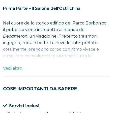
Prima Parte – Il Salone dell’Ostrichina
Nel cuore dello storico edificio del Parco Borbonico,
il pubblico viene introdotto al mondo del
Decameron
: un viaggio nel Trecento tra amori,
ingegno, ironia e beffe. Le novelle, interpretate
coralmente, prendono corpo con ritmo vivace e
atmosfere coinvolgenti, restituendo tutta la
sorprendente modernità dell’opera boccaccesca.
Vedi altro
Seconda Parte – La Casina Vanvitelliana
COSE IMPORTANTI DA SAPERE
Attraversato l’iconico pontile in legno sospeso sul
lago, gli spettatori raggiungono la celebre Casina
Vanvitelliana, gioiello di architettura vanvitelliana
Servizi inclusi
sospeso sull’acqua. Qui li attende una visita guidata