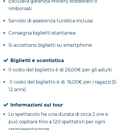
Esclusiva garanzia Movery soddisfatti o
speciale, curata da storiche dell’arte della
rimborsati
cooperativa
Tappeto Volante
, che ne sveleranno
storia, segreti e peculiarità architettoniche.
Servizio di assistenza turistica inclusa
Consegna biglietti istantanea
Per gli spettacoli serali, l’esperienza si conclude con
un momento conviviale: un aperitivo sulla terrazza
Si accettano biglietti su smartphone
panoramica della Casina, da cui lo sguardo si apre sul
paesaggio flegreo, regalando un finale di rara
Biglietti e scontistica
suggestione.
Il costo del biglietto è di 26,00€ per gli adulti
Il costo del biglietto è di 16,00€ per i ragazzi (5-
12 anni)
Informazioni sul tour
Lo spettacolo ha una durata di circa 2 ore e
può ospitare fino a 120 spettatori per ogni
rappresentazione