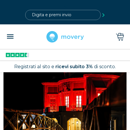
?>
Registrati al sito e
ricevi subito 3%
di sconto.