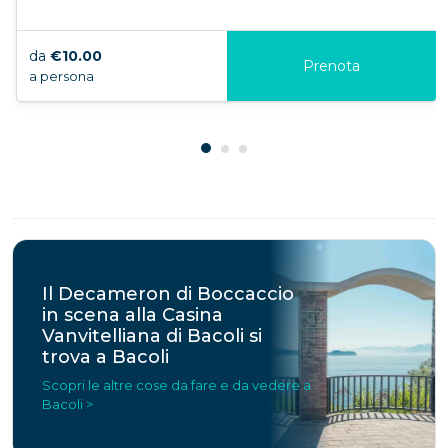
da
€10.00
Prenota
a persona
Il Decameron di Boccaccio
in scena alla Casina
Vanvitelliana di Bacoli si
trova a Bacoli
Scopri le altre cose da fare e da vedere a
Bacoli >