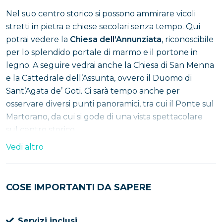
Nel suo centro storico si possono ammirare vicoli
stretti in pietra e chiese secolari senza tempo. Qui
potrai vedere la
Chiesa dell’Annunziata
, riconoscibile
per lo splendido portale di marmo e il portone in
legno. A seguire vedrai anche la Chiesa di San Menna
e la Cattedrale dell’Assunta, ovvero il Duomo di
Sant’Agata de’ Goti. Ci sarà tempo anche per
osservare diversi punti panoramici, tra cui il Ponte sul
Martorano, da cui si gode di una vista spettacolare
sul centro storico.
Vedi altro
Dopo questa passeggiata tra i principali luoghi
d’interesse della città, è prevista una sosta presso la
cantina vinicola Mustilli
. Si tratta di una favolosa
COSE IMPORTANTI DA SAPERE
dimora storica le cui cantine sono scavate nel tufo
fino a 16 metri di profondità.
Servizi inclusi