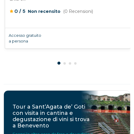
/
0
5
Non recensito
(0 Recensioni)
Accesso gratuito
a persona
Tour a Sant’Agata de’ Goti
con visita in cantina e
degustazione di vini si trova
a Benevento
Scopri le altre cose da fare e da vedere a