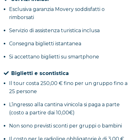
Esclusiva garanzia Movery soddisfatti o
Nel corso della visita guidata sotterranea ti sarà
rimborsati
raccontata la storia della famiglia Mustilli e la
tradizione dei vini del Sannio. Inoltre, potrai fare una
Servizio di assistenza turistica inclusa
degustazione con calice di vino e prodotti tipici della
zona. Che aspetti? Prenota il tuo biglietto!
Consegna biglietti istantanea
Si accettano biglietti su smartphone
Biglietti e scontistica
Il tour costa 250,00 € fino per un gruppo fino a
25 persone
L’ingresso alla cantina vinicola si paga a parte
(costo a partire dai 10,00€)
Non sono previsti sconti per gruppi o bambini
Il costo per le radioline obbligatorie è di 3,00 €