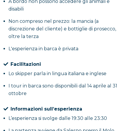
A bordo ti aspetta anche un
aperitivo con prodotti
A bordo non possono accedere gli animali e
tipici
, ottimo per gustare le eccellenze
disabili
gastronomiche locali mentre ti godi il panorama. Su
Non compreso nel prezzo: la mancia (a
richiesta, sarà possibile fare tappa per un pranzo in
discrezione del cliente) e bottiglie di prosecco,
uno dei ristoranti della zona, alcuni dei quali
oltre la terza
raggiungibili esclusivamente via mare, per
un’esperienza ancora più autentica e
L'esperienza in barca è privata
indimenticabile.
Facilitazioni
Lo skipper parla in lingua italiana e inglese
I tour in barca sono disponibili dal 14 aprile al 31
ottobre
Informazioni sull’esperienza
L’esperienza si svolge dalle 19:30 alle 23:30
La partenza avviene da Salerno presso il Molo