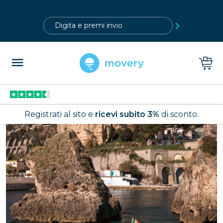
?>
Registrati al sito e
ricevi subito 3%
di sconto.