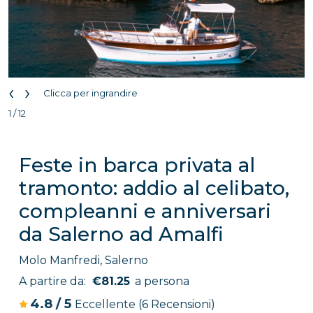
‹
›
Clicca per ingrandire
1 / 12
Feste in barca privata al
tramonto: addio al celibato,
compleanni e anniversari
da Salerno ad Amalfi
Molo Manfredi, Salerno
A partire da:
€81.25
a persona
4.8
/
5
Eccellente
(6 Recensioni)