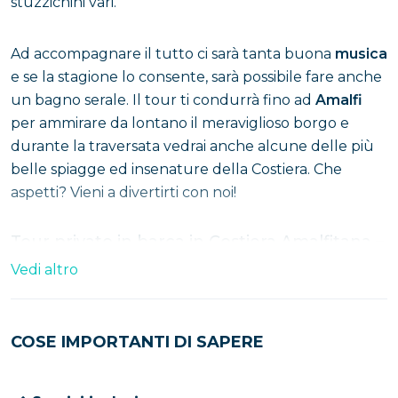
stuzzichini vari.
Ad accompagnare il tutto ci sarà tanta buona
musica
e se la stagione lo consente, sarà possibile fare anche
un bagno serale. Il tour ti condurrà fino ad
Amalfi
per ammirare da lontano il meraviglioso borgo e
durante la traversata vedrai anche alcune delle più
belle spiagge ed insenature della Costiera. Che
aspetti? Vieni a divertirti con noi!
Tour privato in barca in Costiera Amalfitana –
Full day con aperitivo, da Salerno e altri porti
Vedi altro
La Costiera Amalfitana è uno dei luoghi più
affascinanti e iconici della Campania, un tratto di
COSE IMPORTANTI DI SAPERE
costa che ogni anno conquista migliaia di visitatori
italiani e internazionali con i suoi borghi arroccati, le
acque cristalline e i paesaggi mozzafiato. Per vivere