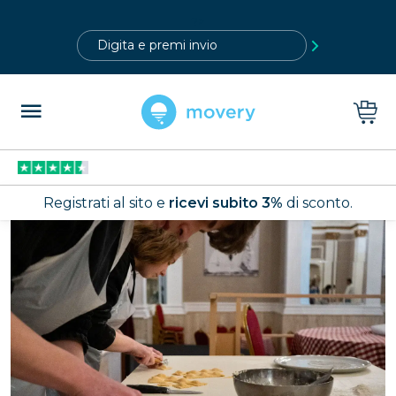
?>
Registrati al sito e
ricevi subito 3%
di sconto.