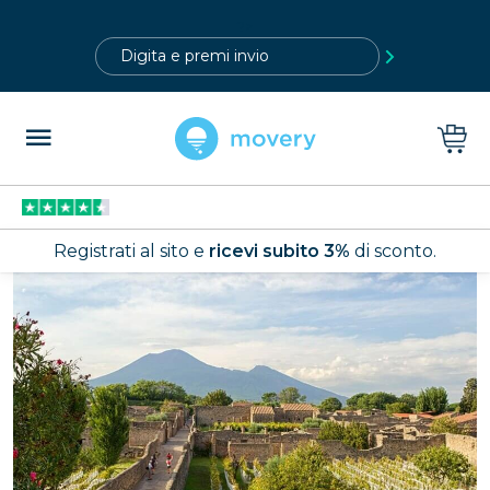
?>
Registrati al sito e
ricevi subito 3%
di sconto.