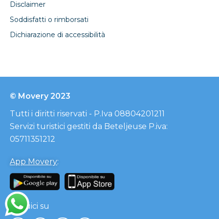
Disclaimer
Soddisfatti o rimborsati
Dichiarazione di accessibilità
© Movery 2023
Tutti i diritti riservati - P.Iva 08804201211
Servizi turistici gestiti da Beteljeuse P.iva:
05711351212
App Movery
:
Seguici su