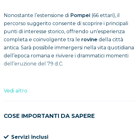
Nonostante l’estensione di
Pompei
(66 ettari), il
percorso suggerito consente di scoprire i principali
punti di interesse storico, offrendo un’esperienza
completa e coinvolgente tra le
rovine
della città
antica. Sarà possibile immergersi nella vita quotidiana
dell’epoca romana e rivivere i drammatici momenti
dell’eruzione del 79 d.C.
Il tour include le principali
attrazioni
come il Foro
con i suoi edifici pubblici, le celebri terme, i teatri noti
Vedi altro
per l’acustica, il lupanare, le botteghe con i forni
ancora visibili, oltre agli affreschi, ai mosaici delle
domus e ai suggestivi calchi in gesso delle vittime. Al
COSE IMPORTANTI DA SAPERE
termine della visita, ci sarà tempo a disposizione per
acquistare
souvenir
presso i negozi presenti in zona.
Servizi inclusi
infine, ci sarà il ritorno a Napoli previsto intorno alle