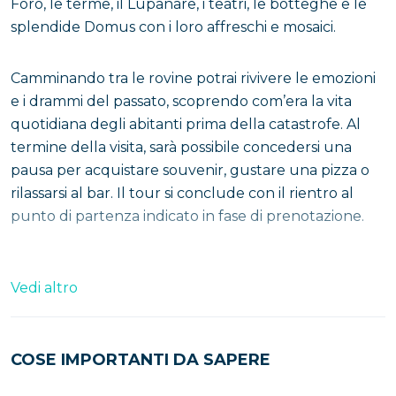
Foro, le terme, il Lupanare, i teatri, le botteghe e le
splendide Domus con i loro affreschi e mosaici.
Camminando tra le rovine potrai rivivere le emozioni
e i drammi del passato, scoprendo com’era la vita
quotidiana degli abitanti prima della catastrofe. Al
termine della visita, sarà possibile concedersi una
pausa per acquistare souvenir, gustare una pizza o
rilassarsi al bar. Il tour si conclude con il rientro al
punto di partenza indicato in fase di prenotazione.
Cosa aspetti? Prenota ora con movery.it!
Vedi altro
COSE IMPORTANTI DA SAPERE