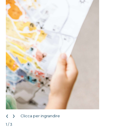
‹
›
Clicca per ingrandire
1 / 3