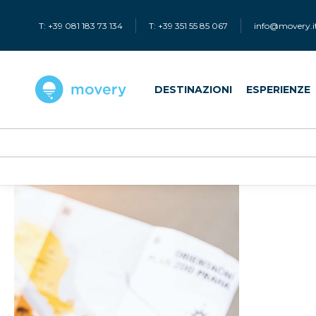
T: +39 081 183 73 134
T: +39 351 55 85 067
info@movery.i
DESTINAZIONI
ESPERIENZE