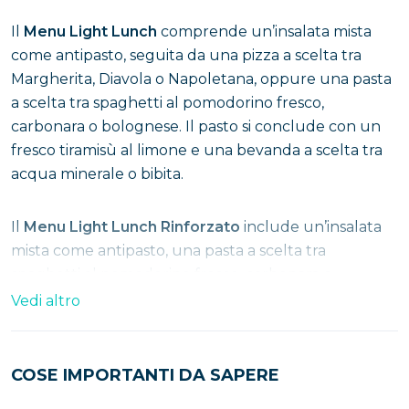
Il
Menu Light Lunch
comprende un’insalata mista
come antipasto, seguita da una pizza a scelta tra
Margherita, Diavola o Napoletana, oppure una pasta
a scelta tra spaghetti al pomodorino fresco,
carbonara o bolognese. Il pasto si conclude con un
fresco tiramisù al limone e una bevanda a scelta tra
acqua minerale o bibita.
Il
Menu Light Lunch Rinforzato
include un’insalata
mista come antipasto, una pasta a scelta tra
spaghetti al pomodorino fresco, carbonara o
bolognese, e una pizza margherita ogni 4 persone. Il
Vedi altro
pasto si conclude con un delizioso tiramisù al limone
e una bevanda a scelta tra acqua minerale o bibita.
COSE IMPORTANTI DA SAPERE
Il Menu
Pizza & Pasta
prevede una pasta a scelta tra