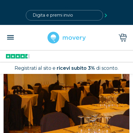
?>
Registrati al sito e
ricevi subito 3%
di sconto.