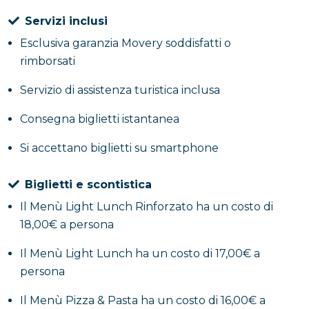
spaghetti al pomodorino fresco, carbonara o
Servizi inclusi
bolognese, accompagnata da una pizza margherita
Esclusiva garanzia Movery soddisfatti o
ogni 4 persone. Il pasto si conclude con un delizioso
rimborsati
tiramisù al limone. Inclusa anche una bevanda a
scelta tra acqua minerale o bibita.
Servizio di assistenza turistica inclusa
Consegna biglietti istantanea
Allora cosa aspetti? Vieni al Ristorante Turistico di
Pompei per rendere ancora più speciale la tua
Si accettano biglietti su smartphone
giornata agli Scavi!
Biglietti e scontistica
Il Menù Light Lunch Rinforzato ha un costo di
18,00€ a persona
Il Menù Light Lunch ha un costo di 17,00€ a
persona
Il Menù Pizza & Pasta ha un costo di 16,00€ a