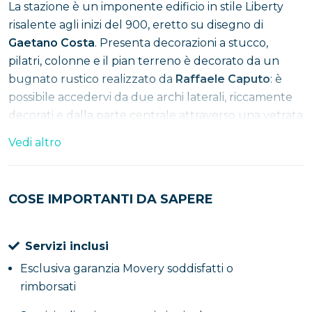
La stazione è un imponente edificio in stile Liberty
risalente agli inizi del 900, eretto su disegno di
Gaetano Costa
. Presenta decorazioni a stucco,
pilatri, colonne e il pian terreno è decorato da un
bugnato rustico realizzato da
Raffaele Caputo
: è
possibile accedervi da due archi laterali, riccamente
decorati e dalla parte centrale attraverso una vetrata
con un orologio di notevole pregio, sorretto da da
Vedi altro
angeli in stucco. All’interno ci sono due saloni, uno
per gli arrivi e uno per le partenze, anche questi in
stile liberty con pavimento marmoreo e ai lati
COSE IMPORTANTI DA SAPERE
biglietterie in legno in stile classico.
La Fontana del Leone
Servizi inclusi
Esclusiva garanzia Movery soddisfatti o
Costruita nel XVIII secolo in occasione del rifacimento
rimborsati
del Casino reale, chiamata anche del
Mergoglino
, è