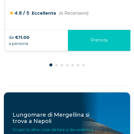
/
4.8
5
Eccellente
(4 Recensioni)
da
€11.00
Prenota
a persona
Lungomare di Mergellina si
trova a Napoli
Scopri le altre cose da fare e da vedere a