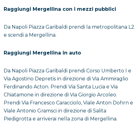
Al termine del Lungomare Caracciolo, troviamo la
Raggiungi Mergellina con i mezzi pubblici
Fontana del Sebeto
, una delle numerose fontane
monumentali di Napoli, voluta dal viceré Emanuele
Da Napoli Piazza Garibaldi prendi la metropolitana L2
Zunica y Fonseca conte di Monterey nel 1635.
e scendi a Mergellina.
Questo tratto fa parte della zona conosciuta come
Mergellina, parallela all’omonima strada, dove si
Raggiungi Mergellina in auto
trovano famosi chalet e bar, meta serale preferita dai
giovani. Attribuita a
Cosimo Fanzago
, e realizzata da
Da Napoli Piazza Garibaldi prendi Corso Umberto I e
Carlo Fanzago
, fu inizialmente collocata in Via
Via Agostino Depretis in direzione di Via Ammiraglio
Cesario Console e poi trasferita a Mergellina nel 1939.
Ferdinando Acton. Prendi Via Santa Lucia e Via
Chiatamone in direzione di Via Giorgio Arcoleo.
La fontana è composta da una base in piperno, su cui
Prendi Via Francesco Caracciolo, Viale Anton Dohrn e
poggia un basamento in marmo con tre vasche.
Viale Antonio Gramsci in direzione di Salita
Nella vasca centrale vi sono due mostri marini da cui
Piedigrotta e arriverai nella zona di Mergellina.
sgorga l’acqua. Al centro troviamo la scultura di
rilievo, un vecchio barbuto posizionato sul fianco
destro in una grande conchiglia, che simboleggia il