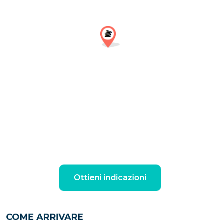
rendere il percorso più agevole ai pellegrini che
volevano raggiungere la chiesa. In cima alle discese ci
si trova di fronte alla terrazza di Posillipo. dove poter
ammirare un panorama davvero mozzafiato tra
Mergellina e il Vesuvio.
La Chiesa di Santa Maria del Parto
Chiesa monumentale di Napoli costruita per volere
di
Jacopo Sannazzaro
poeta e umanista italiano su
un terreno ricevuto in dono da
Federico D’Aragona
.
Così chiamata da uno dei suoi capolavori,
De Partu
Virginis
, al suo interno ospita la tomba del poeta e il
presepe di Giovanni da Nola, scultore e architetto
Ottieni indicazioni
italiano.
La Fontana Fonzeca o del Sebeto
COME ARRIVARE