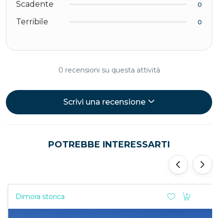
Scadente
0
Guerra Mondiale e ha permesso il prolungamento
Terribile
di Via Caracciolo fino a largo Sermoneta: prima
0
affacciava direttamente sul mare, oggi invece è
diventata una strada più interna.
0 recensioni su questa attività
Scrivi una recensione
POTREBBE INTERESSARTI
‹
›
Dimora storica