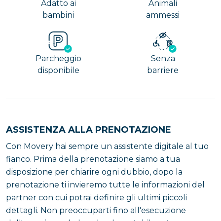
Adatto ai
Animali
caratterizzata da un’ampia vasca con al centro una
bambini
ammessi
sorta di scoglio sul quale poggiano quattro animali
simbolici: il cavallo, il leone, il delfino e la tartaruga,
sovrastati dalla Sirena Partenope che stringe con
una lira il braccio destro e punta il braccio sinistro
Parcheggio
Senza
verso l’alto.
disponibile
barriere
La leggenda della sirena
La leggenda narra che la sirena Partenope cercò di
ASSISTENZA ALLA PRENOTAZIONE
ammaliare Ulisse con il canto per attirarlo verso il
profondo del mare, ma l’eroe si fece legare all’albero
Con Movery hai sempre un assistente digitale al tuo
della nave e riuscì a resistere. La sirena, disperata di
fianco. Prima della prenotazione siamo a tua
non essere riuscita a portare l’innamorato con sé, si
disposizione per chiarire ogni dubbio, dopo la
uccise e il suo corpo fu raccolto sullo scoglio di San
prenotazione ti invieremo tutte le informazioni del
Leonardo.
partner con cui potrai definire gli ultimi piccoli
dettagli. Non preoccuparti fino all'esecuzione