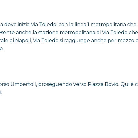
 dove inizia Via Toledo, con la linea 1 metropolitana che
 commissionò la realizzazione, è conosciuta da molti e d
resente anche la stazione metropolitana di Via Toledo che 
trale di Napoli, Via Toledo si raggiunge anche per mezzo 
talia
, l’amministrazione comunale decise di dedicare il no
o.
nti rifiutavano quell’idea, la giunta in carica ribattezzò
hiamava in uno solo dei due modi. In base a come preferi
ino al 1980. Questo fu l’anno in cui la giunta comunale di
asciando quindi solo quello di
Via Toledo
.
orso Umberto I, proseguendo verso Piazza Bovio. Qui è c
.
a Toledo ha ripreso il suo nome originario, ancora molti
omunemente questa strada che collega piazza Dante a piazz