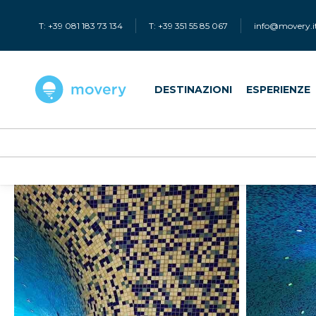
T: +39 081 183 73 134
T: +39 351 55 85 067
info@movery.i
DESTINAZIONI
ESPERIENZE