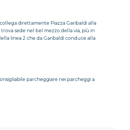
 collega direttamente Piazza Garibaldi alla
a sempre, anche (o solo) con il nome di
Via Roma
.
trova sede nel bel mezzo della via, più in
della linea 2 che da Garibaldi conduce alla
me della più importante strada cittadina, alla
 la strada con il nome di “Via Roma già Via Toledo”.
va, utilizzava il nome con cui simpatizzava
 sinistra, guidata dal sindaco Maurizio Valenzi,
onsigliabile parcheggiare nei parcheggi a
 sono rimasti legati al nome che tradizionalmente
a del Plebiscito, viene chiamata ora Via Toledo,