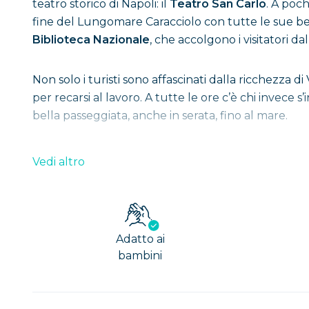
teatro storico di Napoli: il
Teatro San Carlo
. A poch
fine del Lungomare Caracciolo con tutte le sue be
Biblioteca Nazionale
, che accolgono i visitatori da
Non solo i turisti sono affascinati dalla ricchezza 
per recarsi al lavoro. A tutte le ore c’è chi invec
bella passeggiata, anche in serata, fino al mare.
Via Toledo: la Stazione Metro
Vedi altro
La stazione metropolitana di
Via Toledo
è una dell
inaugurata il 17 settembre del 2012. Il progetto è
Adatto ai
Esternamente alla stazione, sono presenti tre parti
bambini
primo livello. Inoltre, in corrispondenza dell’ingress
All’entrata l’ambiente è dominato dal nero. Pavimento
scale mobili, sia con l’ascensore, rivestito da pannel