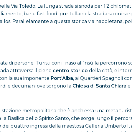
a bella Via Toledo. La lunga strada si snoda per 1,2 chilom
iamento, bar e fast food, puntellano la strada su cui sor
llos. Parallelamente a questa storica via napoletana, poi,
ata di persone. Turisti con il naso all’insù la percorrono 
rada attraversa il pieno
centro storico
della città, e int
e, con la sua imponente
Port’Alba
, ai Quartieri Spagnoli c
 cardi e decumani ove sorgono la
Chiesa di Santa Chiara
e 
 stazione metropolitana che è anch’essa una meta turistic
 la Basilica dello Spirito Santo, che sorge lungo il percors
o dei quattro ingressi della maestosa Galleria Umberto I, 