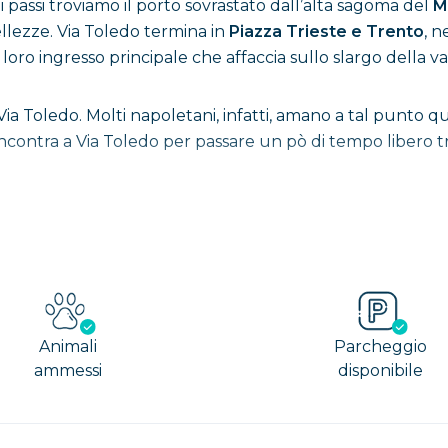
i passi troviamo il porto sovrastato dall’alta sagoma del
M
llezze. Via Toledo termina in
Piazza Trieste e Trento
, n
l loro ingresso principale che affaccia sullo slargo della v
di Via Toledo. Molti napoletani, infatti, amano a tal punto
e s’incontra a Via Toledo per passare un pò di tempo liber
 dell’Arte
e stazioni metro più belle al mondo. Denominata per la 
 stato ideato dal designer Óscar Tusquets Blanca.
Animali
Parcheggio
colari piramidi con base esagonale, rivestite da pannelli 
ammessi
disponibile
o da Via Diaz, i visitatori vengono accolti dalla statua in a
 e pareti, richiamano con questo colore, l’asfalto della ci
li in vetro e posizionato proprio vicino alla prima scala mobi