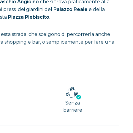
aschio Angioino
che si trova praticamente alla
ei pressi dei giardini del
Palazzo Reale
e della
asta
Piazza Plebiscito
.
 questa strada, che scelgono di percorrerla anche
o tra shopping e bar, o semplicemente per fare una
sua bellezza anche come Stazione dell’
Arte
, fu
Senza
color ocra e blu. Queste forniscono luce naturale al
barriere
cciaio di
William Kentridge
, il cavaliere di Toledo.
viltà. Ai piani inferiori si può scendere sia con le
le. Si consiglia di utilizzare le scale mobili per