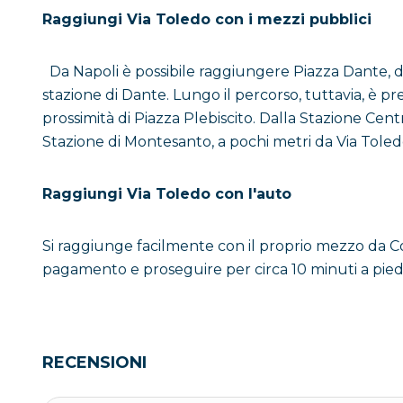
Raggiungi Via Toledo con i mezzi pubblici
Via Toledo o Via Roma?
Da Napoli è possibile raggiungere Piazza Dante, da
In origine denominata Via Toledo dal viceré che ne
stazione di Dante. Lungo il percorso, tuttavia, è p
prossimità di Piazza Plebiscito. Dalla Stazione Cen
Circa 300 anni dopo, infatti, a seguito dell’
Unità d’I
Stazione di Montesanto, a pochi metri da Via Toled
capitale del nuovo Regno. Per andare incontro a qua
Da quel momento in poi, però, ogni napoletano la c
Raggiungi Via Toledo con l'auto
maggiormente. E così è stato per quasi un secolo, f
decise di restituire alla strada il nome originario, l
Si raggiunge facilmente con il proprio mezzo da C
pagamento e proseguire per circa 10 minuti a piedi
Dunque, nonostante ormai sono circa 40 anni che Vi
gli hanno affibbiato. Ed ecco il motivo per cui, c
ora Via Roma.
RECENSIONI