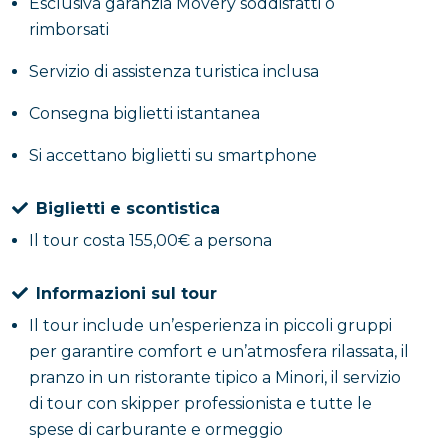
preparati con ingredienti del territorio. Questa pausa
Esclusiva garanzia Movery soddisfatti o
gastronomica rappresenta uno dei momenti più
rimborsati
caratteristici del tour, unendo mare e cultura
Servizio di assistenza turistica inclusa
culinaria.
Consegna biglietti istantanea
Dopo il pranzo, il gruppo risale a bordo per il rientro
Si accettano biglietti su smartphone
verso Salerno, con una navigazione che regala
ulteriori scorci panoramici della Costiera Amalfitana.
Biglietti e scontistica
La luce del pomeriggio valorizza i colori del
Il tour costa 155,00€ a persona
paesaggio, offrendo un finale suggestivo e rilassante
all’esperienza.
Informazioni sul tour
Questo tour in barca è ideale per chi cerca
Il tour include un’esperienza in piccoli gruppi
un’esperienza autentica in Costiera Amalfitana,
per garantire comfort e un’atmosfera rilassata, il
grazie alla formula per piccoli gruppi che garantisce
pranzo in un ristorante tipico a Minori, il servizio
un’atmosfera intima e conviviale. È perfetto per
di tour con skipper professionista e tutte le
coppie, amici o viaggiatori che desiderano scoprire il
spese di carburante e ormeggio