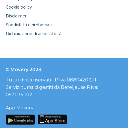
Cookie policy
Disclaimer
Soddisfatti o rimborsati
Dichiarazione di accessibilità
© Movery 2023
Tutti i diritti riservati - P.Iva 08804201211
Servizi turistici gestiti da Beteljeuse P.iva:
05711351212
App Movery
: