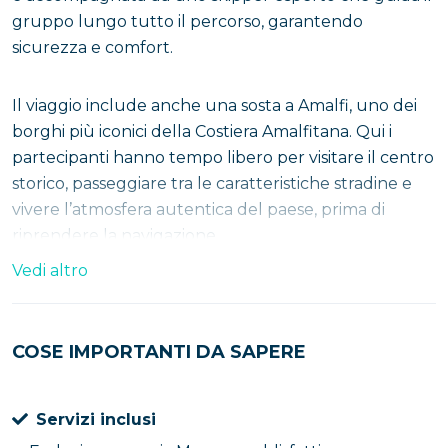
gruppo lungo tutto il percorso, garantendo
sicurezza e comfort.
Il viaggio include anche una sosta a Amalfi, uno dei
borghi più iconici della Costiera Amalfitana. Qui i
partecipanti hanno tempo libero per visitare il centro
storico, passeggiare tra le caratteristiche stradine e
vivere l’atmosfera autentica del paese, prima di
riprendere la navigazione.
Vedi altro
La tappa successiva è
Minori
, una località più
tranquilla e meno conosciuta, spesso apprezzata
proprio per la sua autenticità. Qui l’esperienza si
COSE IMPORTANTI DA SAPERE
arricchisce con un pranzo in un ristorante tipico
situato a breve distanza dal porto, circa 150 metri,
Servizi inclusi
dove è possibile gustare piatti della tradizione locale