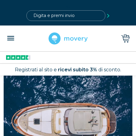
?>
Registrati al sito e
ricevi subito 3%
di sconto.