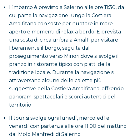
territorio in modo originale, combinando mare, relax
L’imbarco è previsto a Salerno alle ore 11:30, da
e gastronomia locale.
cui parte la navigazione lungo la Costiera
Amalfitana con soste per nuotare in mare
L’esperienza include il tour in barca con skipper, il
aperto e momenti di relax a bordo. È prevista
carburante, le spese di ormeggio e il pranzo in
una sosta di circa un’ora a Amalfi per visitare
ristorante tipico a Minori. Non sono inclusi eventuali
liberamente il borgo, seguita dal
pasti extra, ingressi a siti turistici e l’assicurazione
proseguimento verso Minori dove si svolge il
annullamento, disponibile su richiesta in fase di
pranzo in ristorante tipico con piatti della
prenotazione.
tradizione locale. Durante la navigazione si
attraversano alcune delle calette più
Un’esperienza completa e coinvolgente per vivere la
suggestive della Costiera Amalfitana, offrendo
Costiera Amalfitana dal mare, tra paesaggi naturali,
panorami spettacolari e scorci autentici del
borghi storici e sapori autentici.
territorio
Il tour si svolge ogni lunedì, mercoledì e
venerdì con partenza alle ore 11:00 del mattino
dal Molo Manfredi di Salerno