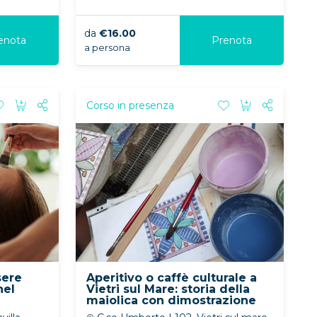
da
€16.00
enota
Prenota
a persona
Corso in presenza
sere
Aperitivo o caffè culturale a
nel
Vietri sul Mare: storia della
maiolica con dimostrazione
del tornio (tutto l’anno)