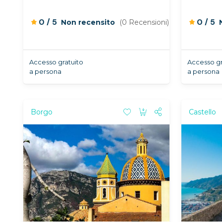
/
/
0
5
0
5
Non recensito
(0 Recensioni)
Accesso gratuito
Accesso gr
a persona
a persona
Borgo
Castello