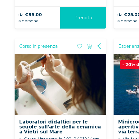
da
€95.00
da
€25.0
Prenota
a persona
a persona
Corso in presenza
Esperienz
- 20% d
Laboratori didattici per le
Minicro
scuole sull’arte della ceramica
aperiti
a Vietri sul Mare
via ter