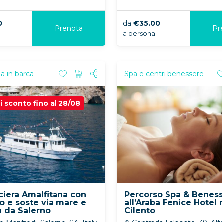
0
da
€35.00
Prenota
Pr
a persona
a in barca
Spa e centri benessere
i sconto fino al 28/08
ciera Amalfitana con
Percorso Spa & Benes
vo e soste via mare e
all’Araba Fenice Hotel 
ra da Salerno
Cilento