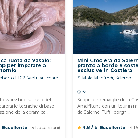
ca ruota da vasaio:
Mini Crociera da Saler
p per imparare a
pranzo a bordo e sost
 tornio
esclusive in Costiera
Amalfitana
erto I 102, Vietri sul mare,
Molo Manfredi, Salerno
6h
o workshop sull’uso del
Scopri le meraviglie della Co
arerai le tecniche di base
Amalfitana con un tour in 
razione della ceramica...
da Salerno. Tuffi, borghi...
/
5
4.6
5
Eccellente
(5 Recensioni)
Eccellente
(4 R