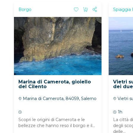
Borgo
Spiaggia l
Marina di Camerota, gioiello
Vietri 
del Cilento
dei due 
Marina di Camerota, 84059, Salerno
Vietri s
1h
Scopri le origini di Camerota e le
La città d
bellezze che hanno reso il borgo e il...
degli scog
delle...