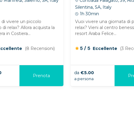
 Manfredi, Salerno, SA, Italy
Contrada Falagato, 39, Alta
Silentina, SA, Italy
1h 30min
 di vivere un piccolo
Vuoi vivere una giornata di 
i relax? Allora acquista la
relax? Vieni al centro benes
ra in Costiera...
resort Araba Felice...
/
5
5
Eccellente
(8 Recensioni)
Eccellente
(3 Rec
0
da
€5.00
Prenota
Pr
a persona