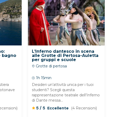
no:
L’Inferno dantesco in scena
e bagno
alle Grotte di Pertosa-Auletta
per gruppi e scuole
Grotte di pertosa
1h 15min
stiera
Desideri un’attività unica per i tuoi
motonave
studenti? Scegli questa
rappresentazione teatrale dell’Inferno
di Dante messa...
/
5
5
ecensioni)
Eccellente
(4 Recensioni)