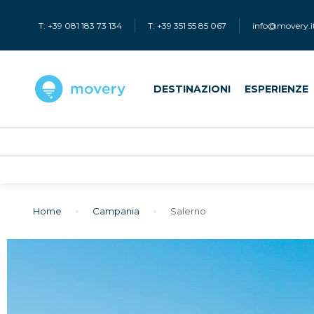
T: +39 081 183 73 134
T: +39 351 55 85 067
info@movery.i
DESTINAZIONI
ESPERIENZE
Home
campania
salerno