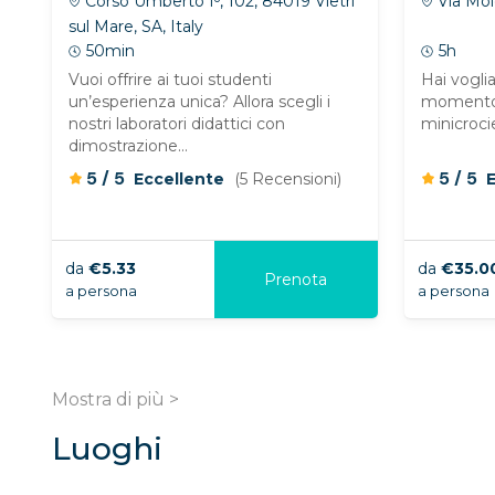
Corso Umberto Iᵒ, 102, 84019 Vietri
Via Molo
sul Mare, SA, Italy
50min
5h
Vuoi offrire ai tuoi studenti
Hai voglia
un’esperienza unica? Allora scegli i
momento d
nostri laboratori didattici con
minicrocie
dimostrazione...
/
/
5
5
5
5
Eccellente
(5 Recensioni)
da
€5.33
da
€35.0
Prenota
a persona
a persona
Mostra di più >
Luoghi