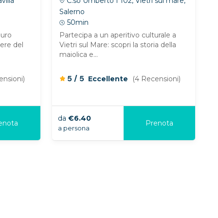
villa
C.so Umberto I 102, Vietri sul mare,
Salerno
50min
puro
Partecipa a un aperitivo culturale a
sere del
Vietri sul Mare: scopri la storia della
maiolica e...
/
5
5
ensioni)
Eccellente
(4 Recensioni)
da
€6.40
enota
Prenota
a persona