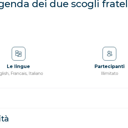
genda dei due scogli fratel
Le lingue
Partecipanti
lish, Francais, Italiano
Illimitato
ità