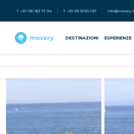
T: +39 081 183 73 134
T: +39 351 55 85 067
info@movery.i
DESTINAZIONI
ESPERIENZE