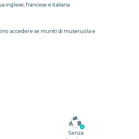
a inglese, francese e italiana
i saraceni. Poiché gli uomini di entrambi le fazioni
lfi
per Salerno e il
principe Rajan
per i saraceni.
ossono accedere se muniti di museruola e
avolse e, mentre venivano trascinati dall’acqua a
e il loro ultimo respiro di aver combattuto
Senza