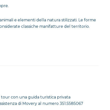
mpre.
animali e elementi della natura stilizzati. Le forme
considerate classiche manifatture del territorio.
 bellissima fanciulla che nuotava nelle acque di
bito si tuffarono in mare nel tentativo di salvarla.
tti figlia di Poseidone, il dio del mare.
da sempre sui bagnanti.
 tour con una guida turistica privata
 assistenza di Movery al numero 351.5585067