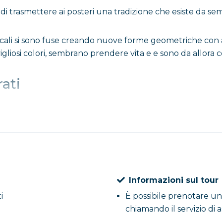
o di trasmettere ai posteri una tradizione che esiste da se
 e locali si sono fuse creando nuove forme geometriche con 
vigliosi colori, sembrano prendere vita e e sono da allora 
rati
ra di due fratelli pastori, innamorati a prima vista di una
 tempesta e i giovani, che si trovavano sulla spiaggia, su
 entrambi nel tentativo di salvare la fanciulla.
o di essere salvata perché sarebbe rimasta illesa: era infa
Informazioni sul tour
corpi dei due giovani valorosi nei due scogli che vegliano 
i
È possibile prenotare un
chiamando il servizio di