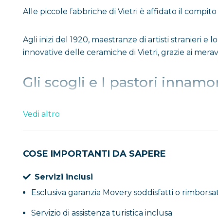
Alle piccole fabbriche di Vietri è affidato il compit
Agli inizi del 1920, maestranze di artisti stranieri
innovative delle ceramiche di Vietri, grazie ai mera
Gli scogli e I pastori innamo
La prima leggenda legata ai Faraglioni di Vietri, nar
Vedi altro
Vietri. Mentre nuotava e venne sorpresa da una forte
Non riuscirono purtroppo nell’impresa e annegarono
COSE IMPORTANTI DA SAPERE
Non sapevano che la fanciulla non aveva alcun bisogn
Servizi inclusi
La fanciulla, colpita dal gesto eroico, trasformò i 
Esclusiva garanzia Movery soddisfatti o rimborsat
Servizio di assistenza turistica inclusa