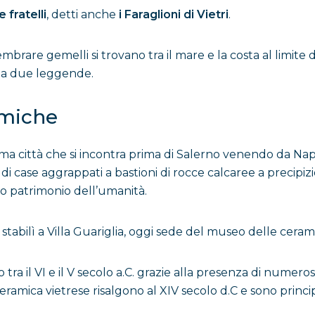
 fratelli
, detti anche
i Faraglioni di Vietri
.
sembrare gemelli si trovano tra il mare e la costa al limite 
i a due leggende.
amiche
 prima città che si incontra prima di Salerno venendo da Nap
i di case aggrappati a bastioni di rocce calcaree a precip
ato patrimonio dell’umanità.
si stabilì a Villa Guariglia, oggi sede del museo delle ceram
 tra il VI e il V secolo a.C. grazie alla presenza di numer
ceramica vietrese risalgono al XIV secolo d.C e sono princ