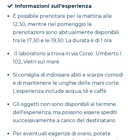
ù spazio per creare disegni più ampi o composti, che
Informazioni sull'esperienza
lla decorata sarà un ricordo perfetto da esporre o
È possibile prenotare per la mattina alle
12:30, mentre nel pomeriggio le
prenotazioni sono abitualmente disponibili
elli specifici per la decorazione su ceramica, e sarò al
tra le 17:30 e le 19:30. La durata è di 1 ora
i personalizzare il tuo lavoro con motivi tradizionali,
Il laboratorio si trova in via Corso Umberto I
i pezzo unico e speciale.
102, Vietri sul mare
ioni e imparerai al contempo l’uso della tradizionale
Si consiglia di indossare abiti e scarpe comodi
ne artigianale
. Inoltre, gli oggetti creati potranno
e di mantenere le unghie delle mani corte.
i partecipanti.
L'esperienza include acqua, tè e caffè
Gli oggetti non sono disponibili al termine
ggiola Vietrese
dell'esperienza, ma possono essere spediti
successivamente a carico del destinatario
della
riggiola vietrese
, perfetto per
gruppi numerosi
i decoreranno una piastrella in
maiolica
raffigurante un
Per eventuali esigenze di orario, potete