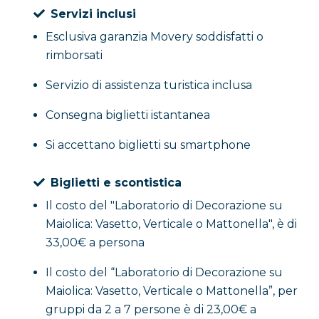
decorazione in modo orizzontale. Questo ti darà pi
Servizi inclusi
potrai arricchire con dettagli e colori. La mattone
Esclusiva garanzia Movery soddisfatti o
utilizzare come elemento decorativo.
rimborsati
Servizio di assistenza turistica inclusa
In entrambi i casi, avrai a disposizione smalti e penn
tuo fianco per guidarti attraverso il processo. Potra
Consegna biglietti istantanea
astratti, o ispirati alla tua creatività, rendendo ogn
Si accettano biglietti su smartphone
Il corso ti permetterà di sbizzarrirti con le decoraz
Biglietti e scontistica
tornietta, o torniello, utensile tipico della
lavorazio
essere spediti, una volta cotti, con spese a carico de
Il costo del "Laboratorio di Decorazione su
Maiolica: Vasetto, Verticale o Mattonella", è di
Laboratorio di Decorazione: la Ri
33,00€ a persona
Il costo del “Laboratorio di Decorazione su
Un laboratorio creativo dedicato alla decorazione 
Maiolica: Vasetto, Verticale o Mattonella”, per
ed eterogenei
. In un’ora di attività, i partecipant
gruppi da 2 a 7 persone è di 23,00€ a