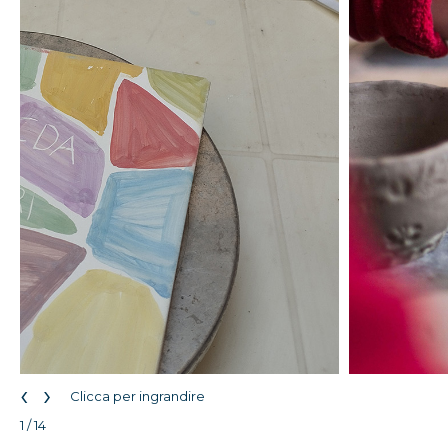
‹
›
Clicca per ingrandire
1 / 14