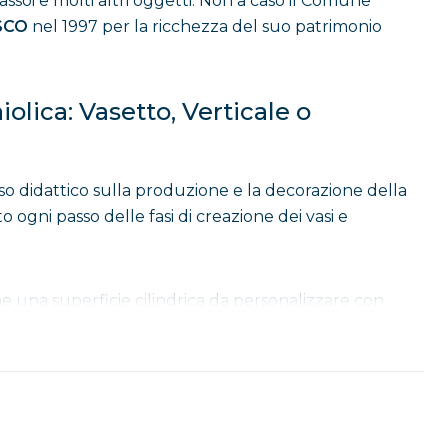
assoi e molti altri oggetti. Non a caso il Comune
ESCO
nel 1997 per la ricchezza del suo patrimonio
olica: Vasetto, Verticale o
 didattico sulla produzione e la decorazione della
to ogni passo delle fasi di creazione dei vasi e
ione una superficie cilindrica da personalizzare con
tterà di lavorare in altezza, creando disegni che si
 varietà di motivi, dal tradizionale al moderno,
na superficie piatta, sulla quale potrai applicare la