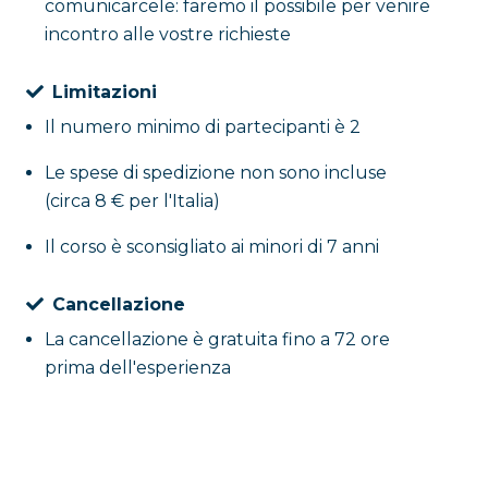
arricchito da
fiori e foglie
della tradizione locale.
comunicarcele: faremo il possibile per venire
ale per scoprire l’arte ceramica di Vietri e realizzare
incontro alle vostre richieste
Limitazioni
e della ceramica vietrese? Allora sbrigati a prenotare il
Il numero minimo di partecipanti è 2
Le spese di spedizione non sono incluse
(circa 8 € per l'Italia)
Il corso è sconsigliato ai minori di 7 anni
Cancellazione
La cancellazione è gratuita fino a 72 ore
prima dell'esperienza