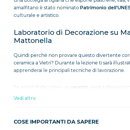
una bottega artigiana che espone piastrelle, vasi, v
amalfitano è stato nominato
Patrimonio dell’UN
culturale e artistico.
Laboratorio di Decorazione su Mai
Mattonella
Quindi perché non provare questo divertente corso
ceramica a Vietri? Durante la lezione ti sarà illustra
apprenderai le principali tecniche di lavorazione.
Se scegli di decorare un
vasetto
, avrai a disposiz
motivi creativi. La decorazione in verticale ti perme
Vedi altro
sviluppano lungo l’oggetto. Potrai scegliere tra una
utilizzando i colori e le tecniche che preferisci.
COSE IMPORTANTI DA SAPERE
Se invece preferisci
una mattonella
, lavorerai su u