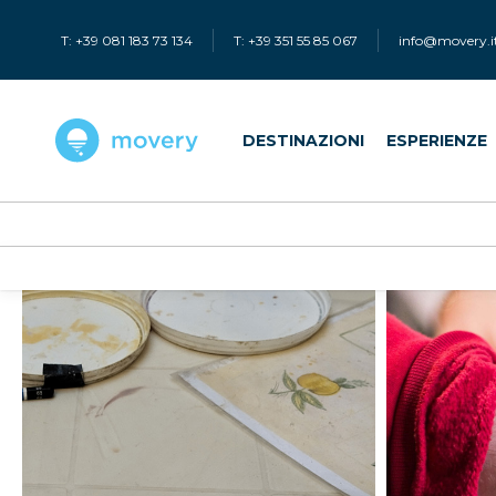
T: +39 081 183 73 134
T: +39 351 55 85 067
info@movery.i
DESTINAZIONI
ESPERIENZE