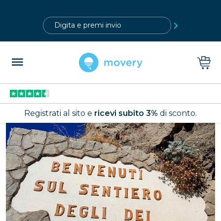
?>
Registrati al sito e
ricevi subito 3%
di sconto.