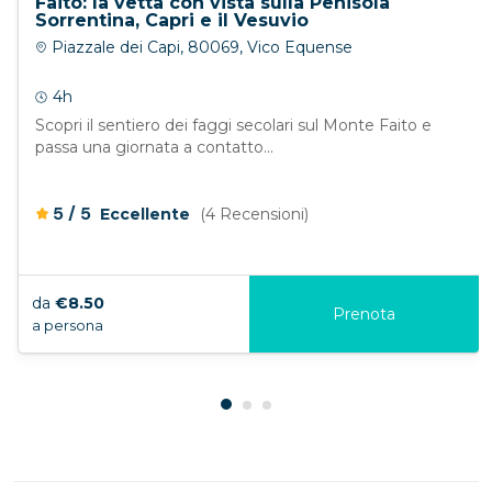
Faito: la vetta con vista sulla Penisola
Sorrentina, Capri e il Vesuvio
Piazzale dei Capi, 80069, Vico Equense
4h
Scopri il sentiero dei faggi secolari sul Monte Faito e
passa una giornata a contatto...
/
5
5
Eccellente
(4 Recensioni)
da
€8.50
Prenota
a persona