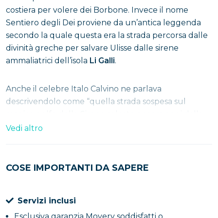
costiera per volere dei Borbone. Invece il nome
Sentiero degli Dei proviene da un’antica leggenda
secondo la quale questa era la strada percorsa dalle
divinità greche per salvare Ulisse dalle sirene
ammaliatrici dell’isola
Li Galli
.
Anche il celebre Italo Calvino ne parlava
descrivendolo come “quella strada sospesa sul
magico golfo delle Sirene solcato ancora oggi dalla
memoria e dal mito”. La grande bellezza di questo
Vedi altro
percorso naturalistico
risiede principalmente nella
vista magnifica e nell’assenza della mano dell’uomo
poiché tutto è rimasto immutato da secoli, ad
COSE IMPORTANTI DA SAPERE
eccezione di qualche cartello e barriere protettive.
Servizi inclusi
Se anche tu vuoi vivere la magia del Sentiero degli
Esclusiva garanzia Movery soddisfatti o