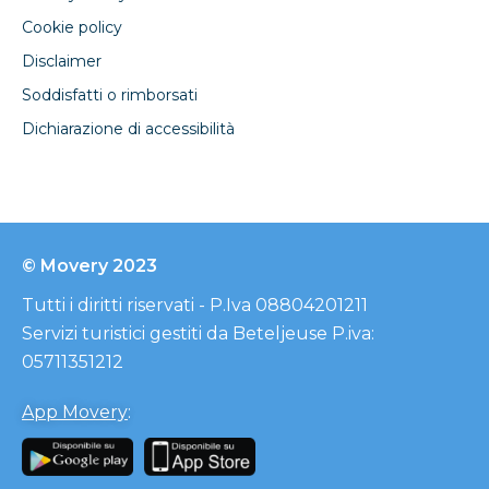
Cookie policy
Disclaimer
Soddisfatti o rimborsati
Dichiarazione di accessibilità
© Movery 2023
Tutti i diritti riservati - P.Iva 08804201211
Servizi turistici gestiti da Beteljeuse P.iva:
05711351212
App Movery
: