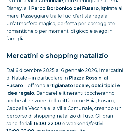
tra cui la
Villa Comunale
, con scenografie a tema
Disney, e il
Parco Borbonico del Fusaro
, ispirate al
mare. Passeggiare tra le luci d’artista regala
un’atmosfera magica, perfetta per passeggiate
romantiche o per momenti di gioco e svago in
famiglia.
Mercatini e shopping natalizio
Dal 6 dicembre 2025 al 6 gennaio 2026, i mercatini
di Natale – in particolare in
Piazza Rossini al
Fusaro
– offrono
artigianato locale, dolci tipici e
idee regalo
. Bancarelle itineranti toccheranno
anche altre zone della città come Baia, Fusaro,
Cappella Vecchia e la Villa Comunale, creando un
percorso di shopping natalizio diffuso. Gli orari
sono: feriali
16:00‑22:00
e weekend/festivi