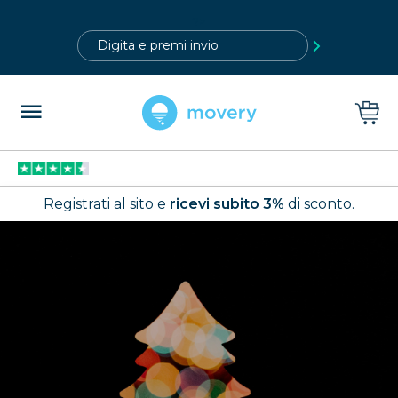
?>
Registrati al sito e
ricevi subito 3%
di sconto.